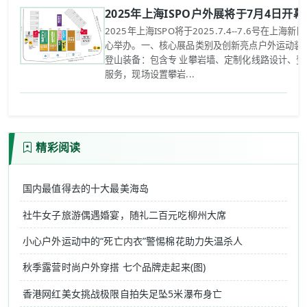
2025年上海ISPO户外展将于7月4日开幕
2025年上海ISPO将于2025.7.4--7.6号在上海
心举办。一、核心展品类别及创新亮点‌户外运动装备
登山装备：包含专 业攀岩墙、定制化线路设计、登
服务，现场设置攀岩...
精彩阅读
国内最值得去的十大最美海岛
社牛女子旅游偶遇婚宴，随礼二百元吃柳州大席
小心户外运动中的“死亡内衣”警惕棉花助力失温杀人
秋季露营时尚户外穿搭 七个品牌走起来(图)
香港网红美女挑战极限自拍失足坠5米瀑布身亡