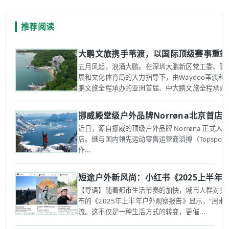
推荐阅读
大鹏文旅携手苇渡，以国际顶级赛事重塑
五月风起，浪涌大鹏。在深圳大鹏新区党工委、管
展和文化体育局的大力指导下，由Waydoo苇渡
鹏文旅全程承办的亚洲首届、中大鹏文旅全程承办的亚
挪威殿堂级户外品牌Norrøna北京首
近日，源自挪威的顶级户外品牌 Norrøna 正式
店。继与国内领先运动零售运营商滔搏（Topspo
作...
短途户外新风尚：小红书《2025上半年
【导语】随着都市生活节奏的加快，城市人群对身心
布的《2025年上半年户外观察报告》显示，“周末
流。这不仅是一种生活方式的转变，更催...