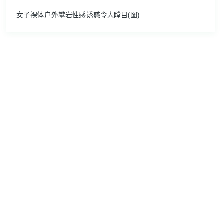
女子裸体户外攀岩性感诱惑令人瞠目(图)