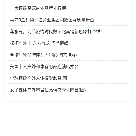
十大顶级高端户外品牌排行榜
喜夺5金！扬子江药业集团闪耀国际质量舞台
菲旅局，为后疫情时代数字化营销新思路打个样！
探拓户外｜ 东方战龙 问鼎巅峰
全球户外品牌体系大起底(图文详解)
美国十大户外和体育用品连锁店排名
全球顶级户外人体摄影欣赏(图)
女子裸体户外攀岩性感诱惑令人瞠目(图)