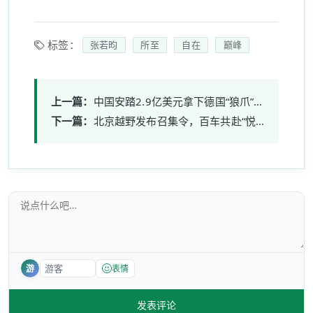
标签：
张若昀
所至
自在
巅峰
上一篇：
中国安踏2.9亿美元拿下德国“狼爪”，户外版图再添猛将
下一篇：
北京越野发布召集令，百车共赴“悦野·中国”川藏行！
游
表情
发表评论