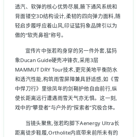
透汽、软弹的核心优势尽展,腋下通风系统和
背面镂空3D结构设计,柔韧的四向弹力面料,随
轻启步履呼应着山风,印证猛犸象品牌引以为
傲的“软壳鼻祖”称号。
宣传片中张若昀身穿的另一件外套,猛犸
象Ducan Guide硬壳冲锋衣,采用3层
MAMMUT DRY Tour技术,更完美地平衡防水
和透汽性能,构筑雨雪屏障兼具舒适感,如《雪
中悍刀行》里徐凤年的剑鞘护他自由前行,纵
使长距离远行遭遇雨雪天气亦无惧。这一刻,
戏中的“攀登者”与户外的“探索者”究极合体。
当镜头聚焦,张若昀脚下Aenergy Ultra长
距离徒步鞋履,Ortholite内底带来前所未有的