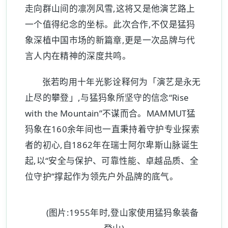
走向群山间的凛冽风雪,这将又是他演艺路上
一个值得纪念的坐标。此次合作,不仅是猛犸
象深植中国市场的新篇章,更是一次品牌与代
言人内在精神的深度共鸣。
张若昀用十年光影诠释何为「演艺是永无
止尽的攀登」,与猛犸象所坚守的信念“Rise
with the Mountain”不谋而合。MAMMUT猛
犸象在160余年间也一直秉持着守护专业探索
者的初心,自1862年在瑞士阿尔卑斯山脉诞生
起,以“安全与保护、可靠性能、卓越品质、全
位守护”撑起作为领先户外品牌的底气。
(图片:1955年时,登山家使用猛犸象装备