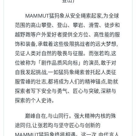
登山)
MAMMUT猛犸象从安全绳索起家,为全球
范围的高山攀登、登山、攀岩、滑雪、徒步和
越野跑等户外爱好者提供全方位、高性能的服
饰和装备,承载着这些极限挑战者的远大梦想,
见证人类对自然的敬畏与征服。而张若昀,这
位被称为「剧作品质风向标」的演员,敢于对
自我发起挑战,一如猛犸象绳索曾托起人类征
服雪峰的壮志,都将成为人们的精神锚点,助就
探索者写下安全与勇气、匠心与突破,深耕与
探索的个人史诗。
巅峰自在,与山同行。强大精神内核的殊
途同归,让张若昀与坚守匠心与创新的
MAMMUT猛犸象终将相遇。这一次,由代言人