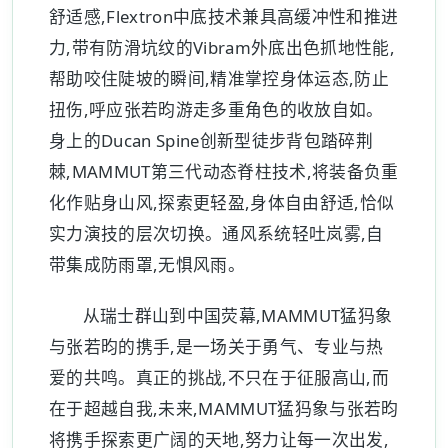
舒适感,Flextron中底技术兼具高缓冲性和推进
力,带有防滑坑纹的Vibram外底出色抓地性能,
帮助咬住陡坡的瞬间,精准掌控身体运态,防止
扭伤,呼应张若昀游走多重角色的收放自如。
身上的Ducan Spine创新型徒步背包踏碎荆
棘,MAMMUT第三代动态脊柱技术,将装备负重
化作贴身山风,探索更轻盈,身体自由舒适,恰似
实力演技的层次切换。通风系统轻吐岚雾,自
带集成防雨罩,无惧风雨。
从瑞士群山到中国荧幕,MAMMUT猛犸象
与张若昀的携手,是一场关于勇气、专业与热
爱的共鸣。真正的挑战,不只在于征服高山,而
在于超越自我,未来,MAMMUT猛犸象与张若昀
将携手探索更广阔的天地,努力让每一次出发,