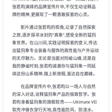
张若昀演绎的品牌宣传片中,不仅生动诠释品
牌的精神,更展现了一颗勇敢探索的心灵。
影片通过张若昀的视角,记录了自然探索
之旅,逐步探寻冰封的“真象“,感受全新的猛犸
象世界。在山川间,实践证明探索的意义,传达
出猛犸象专业装备与服饰的高性能与户外运动
的无尽魅力。无论是当面对险峻山峰,还是自
我的静谧时刻,张若昀诚邀你与猛犸象一同延
续这份山系精神,踏上新旅程,直达自在巅峰。
在品牌宣传片中,张若昀以一场人与自然
的深入对话,诠释猛犸象产品的极致哲学。张
若昀身着猛犸象的旗舰软壳——Ultimate VII
软壳冲锋衣穿行天地,高性能防风、防泼水、