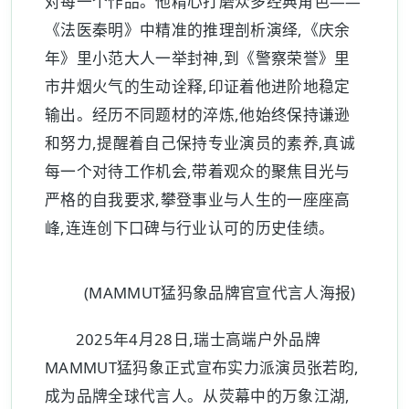
对每一个作品。他精心打磨众多经典角色——
《法医秦明》中精准的推理剖析演绎,《庆余
年》里小范大人一举封神,到《警察荣誉》里
市井烟火气的生动诠释,印证着他进阶地稳定
输出。经历不同题材的淬炼,他始终保持谦逊
和努力,提醒着自己保持专业演员的素养,真诚
每一个对待工作机会,带着观众的聚焦目光与
严格的自我要求,攀登事业与人生的一座座高
峰,连连创下口碑与行业认可的历史佳绩。
(MAMMUT猛犸象品牌官宣代言人海报)
2025年4月28日,瑞士高端户外品牌
MAMMUT猛犸象正式宣布实力派演员张若昀,
成为品牌全球代言人。从荧幕中的万象江湖,