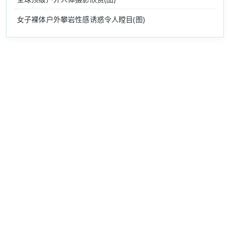
女子裸体户外攀岩性感诱惑令人瞠目(图)