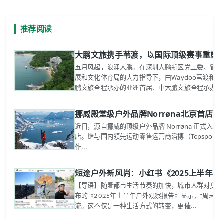
推荐阅读
大鹏文旅携手苇渡，以国际顶级赛事重塑
五月风起，浪涌大鹏。在深圳大鹏新区党工委、管
展和文化体育局的大力指导下，由Waydoo苇渡
鹏文旅全程承办的亚洲首届、中大鹏文旅全程承办的亚
挪威殿堂级户外品牌Norrøna北京首
近日，源自挪威的顶级户外品牌 Norrøna 正式
店。继与国内领先运动零售运营商滔搏（Topspo
作...
短途户外新风尚：小红书《2025上半年
【导语】随着都市生活节奏的加快，城市人群对身心
布的《2025年上半年户外观察报告》显示，“周末
流。这不仅是一种生活方式的转变，更催...