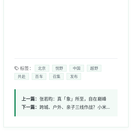
标签：
北京
悦野
中国
越野
共赴
百车
召集
发布
上一篇：
张若昀：真「象」所至，自在巅峰
下一篇：
跨城、户外、亲子三线作战？小米运动对讲机如何实现全域通信