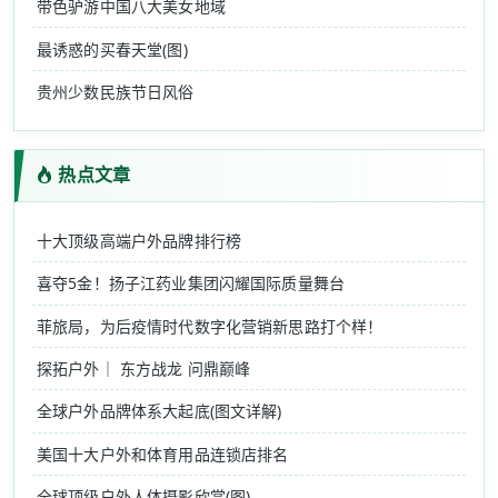
带色驴游中国八大美女地域
最诱惑的买春天堂(图)
贵州少数民族节日风俗
热点文章
十大顶级高端户外品牌排行榜
喜夺5金！扬子江药业集团闪耀国际质量舞台
菲旅局，为后疫情时代数字化营销新思路打个样！
探拓户外｜ 东方战龙 问鼎巅峰
全球户外品牌体系大起底(图文详解)
美国十大户外和体育用品连锁店排名
全球顶级户外人体摄影欣赏(图)