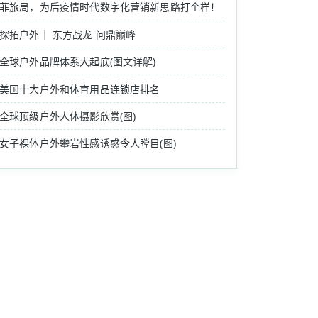
菲旅局，为后疫情时代数字化营销新思路打个样！
探拓户外｜ 东方战龙 问鼎巅峰
全球户外品牌体系大起底(图文详解)
美国十大户外和体育用品连锁店排名
全球顶级户外人体摄影欣赏(图)
女子裸体户外攀岩性感诱惑令人瞠目(图)