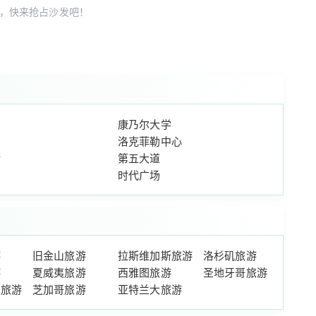
，快来抢占沙发吧！
部
康乃尔大学
洛克菲勒中心
街
第五大道
时代广场
游
旧金山旅游
拉斯维加斯旅游
洛杉矶旅游
游
夏威夷旅游
西雅图旅游
圣地牙哥旅游
州旅游
芝加哥旅游
亚特兰大旅游