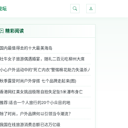
论坛
搜索
精彩阅读
国内最值得去的十大最美海岛
社牛女子旅游偶遇婚宴，随礼二百元吃柳州大席
小心户外运动中的“死亡内衣”警惕棉花助力失温杀人
秋季露营时尚户外穿搭 七个品牌走起来(图)
香港网红美女挑战极限自拍失足坠5米瀑布身亡
推荐:适合一个人旅行的20个小众目的地
除了时尚，户外品牌何以引领当今潮流？
我国在线旅游消费总额已达万亿级