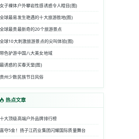
女子裸体户外攀岩性感诱惑令人瞠目(图)
全球最易发生艳遇的十大旅游胜地(图)
全球最贵最新奇的20个旅游景点
全球10大刺激旅游景点的尖叫体验(图)
带色驴游中国八大美女地域
最诱惑的买春天堂(图)
贵州少数民族节日风俗
热点文章
十大顶级高端户外品牌排行榜
喜夺5金！扬子江药业集团闪耀国际质量舞台