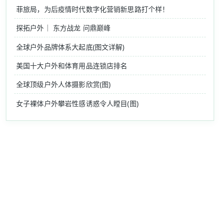
菲旅局，为后疫情时代数字化营销新思路打个样！
探拓户外｜ 东方战龙 问鼎巅峰
全球户外品牌体系大起底(图文详解)
美国十大户外和体育用品连锁店排名
全球顶级户外人体摄影欣赏(图)
女子裸体户外攀岩性感诱惑令人瞠目(图)