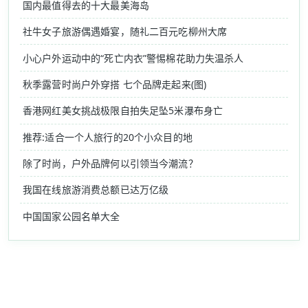
国内最值得去的十大最美海岛
社牛女子旅游偶遇婚宴，随礼二百元吃柳州大席
小心户外运动中的“死亡内衣”警惕棉花助力失温杀人
秋季露营时尚户外穿搭 七个品牌走起来(图)
香港网红美女挑战极限自拍失足坠5米瀑布身亡
推荐:适合一个人旅行的20个小众目的地
除了时尚，户外品牌何以引领当今潮流？
我国在线旅游消费总额已达万亿级
中国国家公园名单大全