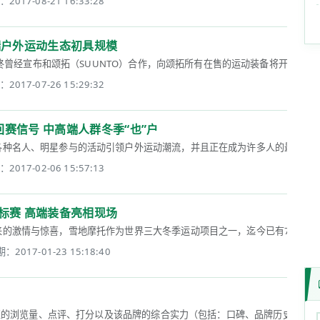
2017-08-21 16:33:28
高端户外运动生态初具规模
，咕咚曾经宣布和颂拓（SUUNTO）合作，向颂拓所有在售的运动装备将开放数据接
2017-07-26 15:29:32
回赛信号 中高端人群冬季“也”户
种名人、明星参与的活动引领户外运动潮流，并且正在成为许多人的最爱，冬天也是
2017-02-06 15:57:13
锦标赛 高端装备亮相现场
的激情与惊喜，雪地摩托作为世界三大冬季运动项目之一，迄今已有70余年历史
：2017-01-23 15:18:40
牌区的浏览量、点评、打分以及该品牌的综合实力（包括：口碑、品牌历史、产品质