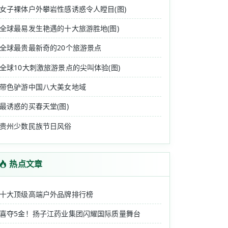
女子裸体户外攀岩性感诱惑令人瞠目(图)
全球最易发生艳遇的十大旅游胜地(图)
全球最贵最新奇的20个旅游景点
全球10大刺激旅游景点的尖叫体验(图)
带色驴游中国八大美女地域
最诱惑的买春天堂(图)
贵州少数民族节日风俗
热点文章
十大顶级高端户外品牌排行榜
喜夺5金！扬子江药业集团闪耀国际质量舞台