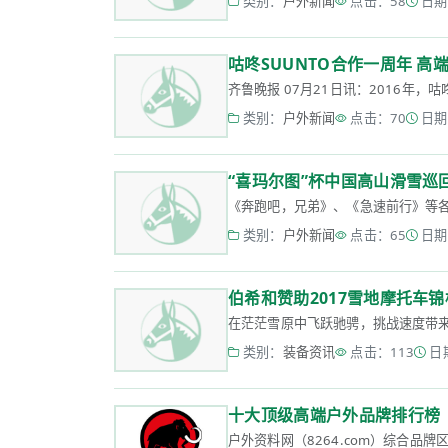
类别：
户外新闻
点击：58
日期：
咕咚SUUNTO合作一周年 
齐鲁晚报 07月21日讯：2016年
类别：
户外新闻
点击：70
日期：
“喜玛尔图”杯中国高山滑雪巡
《奔跑吧，兄弟》、《急速前行》等各
类别：
户外新闻
点击：65
日期：
伯希和赞助2017雪地摩托车
在茫茫雪原中飞跃驰骋，挑战速度带来
类别：
装备资讯
点击：113
日期
十大顶级高端户外品牌排行榜
户外资料网（8264.com）综合品