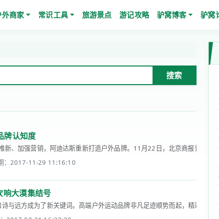
户外商家
常识工具
旅游景点
游记攻略
驴窝博客
驴窝
搜索
品牌认知度
新、加强营销，阿迪达斯重新打造户外品牌。11月22日，北京商报记者走访发现，阿迪达
：2017-11-29 11:16:10
吹响大漠集结号
诗与远方成为了新关键词。高端户外运动品牌非凡足迹顺势而起，精彩的体验内容