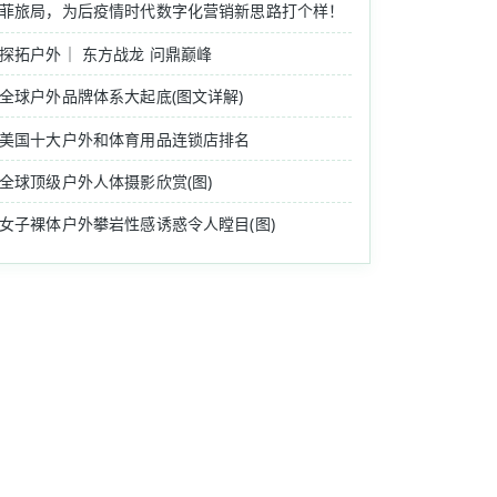
菲旅局，为后疫情时代数字化营销新思路打个样！
探拓户外｜ 东方战龙 问鼎巅峰
全球户外品牌体系大起底(图文详解)
美国十大户外和体育用品连锁店排名
全球顶级户外人体摄影欣赏(图)
女子裸体户外攀岩性感诱惑令人瞠目(图)