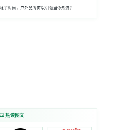
除了时尚，户外品牌何以引领当今潮流？
口，颂拓用户将自己的运动数据同步分享到咕咚运动......
如此。 1月22日，由喜玛尔图（中国）户外用品有限公......
。其节奏紧凑、精彩迭出的比赛过程，受到欧美地区众多户外......
热读图文
量、在中国有正规渠道销售等等）等全方位的因素，我们......