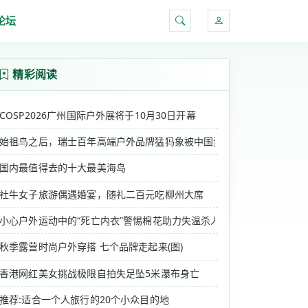
论坛
搜索
精彩阅读
COSP2026广州国际户外展将于10月30日开幕
始祖鸟之后，瑞士百年高端户外品牌猛犸象被中国资本CPE源峰收购
国内最值得去的十大最美海岛
社牛女子旅游偶遇婚宴，随礼二百元吃柳州大席
斯探锐（adidas TERREX）在北......
小心户外运动中的“死亡内衣”警惕棉花助力失温杀人
秋季露营时尚户外穿搭 七个品牌走起来(图)
香港网红美女挑战极限自拍失足坠5米瀑布身亡
、创新的产品结构和一流的配套服务得到了户外爱好者与城市......
推荐:适合一个人旅行的20个小众目的地