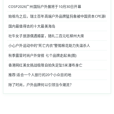
COSP2026广州国际户外展将于10月30日开幕
始祖鸟之后，瑞士百年高端户外品牌猛犸象被中国资本CPE源峰收
国内最值得去的十大最美海岛
社牛女子旅游偶遇婚宴，随礼二百元吃柳州大席
小心户外运动中的“死亡内衣”警惕棉花助力失温杀人
秋季露营时尚户外穿搭 七个品牌走起来(图)
香港网红美女挑战极限自拍失足坠5米瀑布身亡
推荐:适合一个人旅行的20个小众目的地
除了时尚，户外品牌何以引领当今潮流？