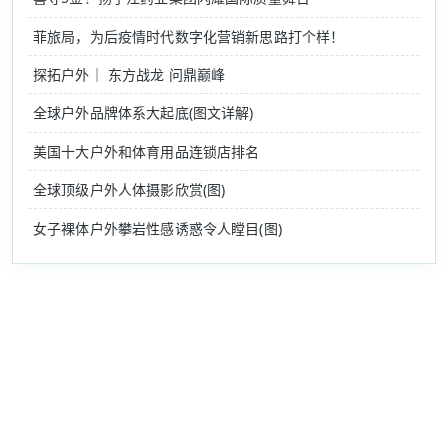
菲旅局，为后疫情时代数字化营销新思路打个样！
探拓户外｜ 东方战龙 问鼎巅峰
全球户外品牌体系大起底(图文详解)
美国十大户外和体育用品连锁店排名
全球顶级户外人体摄影欣赏(图)
女子裸体户外攀岩性感诱惑令人瞠目(图)