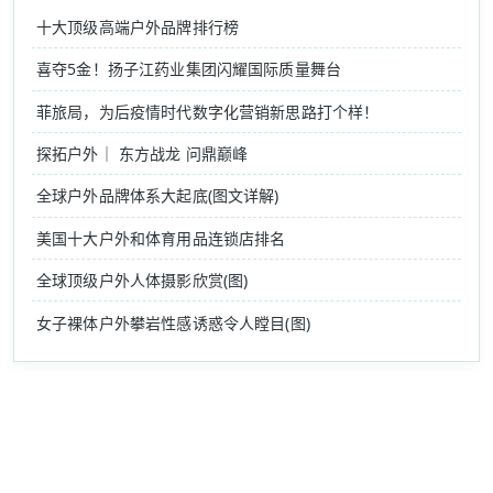
十大顶级高端户外品牌排行榜
喜夺5金！扬子江药业集团闪耀国际质量舞台
菲旅局，为后疫情时代数字化营销新思路打个样！
探拓户外｜ 东方战龙 问鼎巅峰
全球户外品牌体系大起底(图文详解)
美国十大户外和体育用品连锁店排名
全球顶级户外人体摄影欣赏(图)
女子裸体户外攀岩性感诱惑令人瞠目(图)