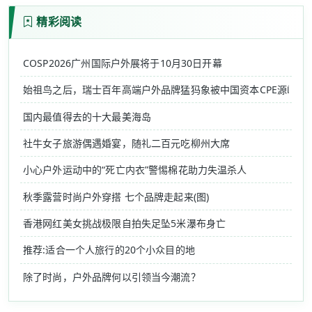
精彩阅读
COSP2026广州国际户外展将于10月30日开幕
始祖鸟之后，瑞士百年高端户外品牌猛犸象被中国资本CPE源峰收
国内最值得去的十大最美海岛
社牛女子旅游偶遇婚宴，随礼二百元吃柳州大席
小心户外运动中的“死亡内衣”警惕棉花助力失温杀人
秋季露营时尚户外穿搭 七个品牌走起来(图)
香港网红美女挑战极限自拍失足坠5米瀑布身亡
推荐:适合一个人旅行的20个小众目的地
除了时尚，户外品牌何以引领当今潮流？