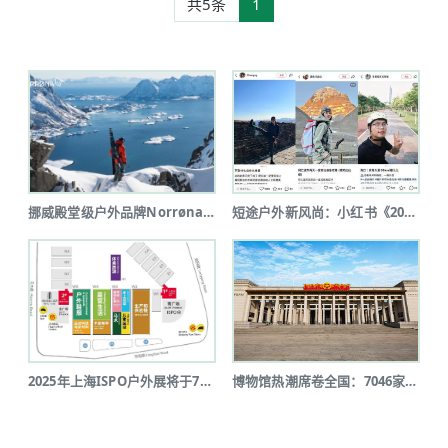
共5条
1
挪威殿堂级户外品牌Norrøna北京...
短途户外新风尚：小红书《2025上半...
2025年上海ISPO户外展将于7月...
博物馆热潮席卷全国：7046家博物馆...