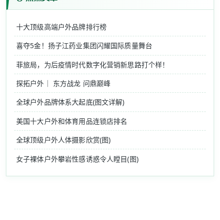
十大顶级高端户外品牌排行榜
喜夺5金！扬子江药业集团闪耀国际质量舞台
菲旅局，为后疫情时代数字化营销新思路打个样！
探拓户外｜ 东方战龙 问鼎巅峰
全球户外品牌体系大起底(图文详解)
美国十大户外和体育用品连锁店排名
全球顶级户外人体摄影欣赏(图)
女子裸体户外攀岩性感诱惑令人瞠目(图)