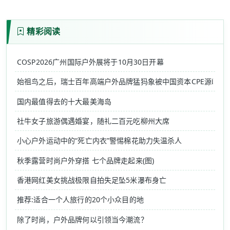
精彩阅读
COSP2026广州国际户外展将于10月30日开幕
始祖鸟之后，瑞士百年高端户外品牌猛犸象被中国资本CPE源峰收
国内最值得去的十大最美海岛
社牛女子旅游偶遇婚宴，随礼二百元吃柳州大席
小心户外运动中的“死亡内衣”警惕棉花助力失温杀人
秋季露营时尚户外穿搭 七个品牌走起来(图)
香港网红美女挑战极限自拍失足坠5米瀑布身亡
推荐:适合一个人旅行的20个小众目的地
除了时尚，户外品牌何以引领当今潮流？