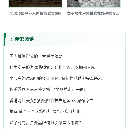
全球顶级户外人体摄影欣赏(图)
女子裸体户外攀岩性感诱惑令人瞠目(图...
精彩阅读
国内最值得去的十大最美海岛
社牛女子旅游偶遇婚宴，随礼二百元吃柳州大席
小心户外运动中的“死亡内衣”警惕棉花助力失温杀人
秋季露营时尚户外穿搭 七个品牌走起来(图)
香港网红美女挑战极限自拍失足坠5米瀑布身亡
推荐:适合一个人旅行的20个小众目的地
除了时尚，户外品牌何以引领当今潮流？