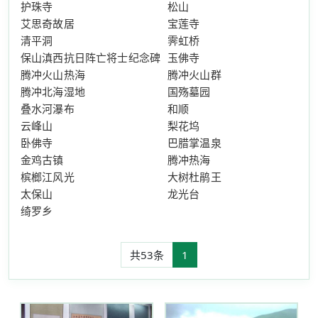
护珠寺
松山
艾思奇故居
宝莲寺
清平洞
霁虹桥
保山滇西抗日阵亡将士纪念碑
玉佛寺
腾冲火山热海
腾冲火山群
腾冲北海湿地
国殇墓园
叠水河瀑布
和顺
云峰山
梨花坞
卧佛寺
巴腊掌温泉
金鸡古镇
腾冲热海
槟榔江风光
大树杜鹃王
太保山
龙光台
绮罗乡
共53条
1