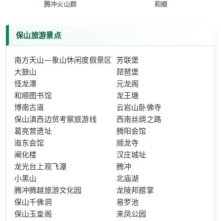
腾冲火山群
和顺
保山旅游景点
南方天山—象山休闲度假景区
芳联堡
大鼓山
琵琶堡
怪龙潭
元龙阁
和顺图书馆
龙王塘
博南古道
云岩山卧佛寺
保山滇西边贸考察旅游线
西南丝绸之路
葛亮营遗址
腾阳会馆
迤东会馆
顺龙寺
阐化楼
汉庄城址
龙光台上观飞瀑
腾冲
小黑山
北庙湖
腾冲腾越旅游文化园
龙陵邦腊掌
保山千佛洞
易罗池
保山玉皇阁
来凤公园