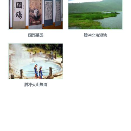
国殇墓园
腾冲北海湿地
腾冲火山热海