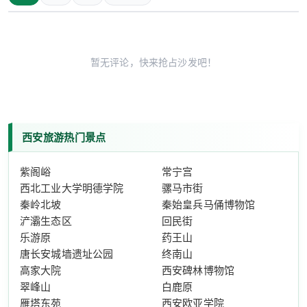
暂无评论，快来抢占沙发吧！
西安旅游热门景点
紫阁峪
常宁宫
西北工业大学明德学院
骡马市街
秦岭北坡
秦始皇兵马俑博物馆
浐灞生态区
回民街
乐游原
药王山
唐长安城墙遗址公园
终南山
高家大院
西安碑林博物馆
翠峰山
白鹿原
雁塔东苑
西安欧亚学院