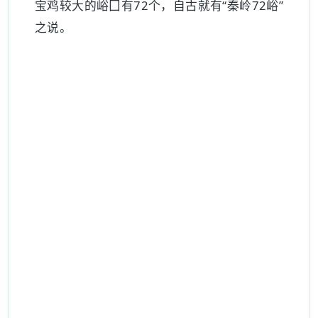
宝鸡较大的峪囗有72个，自古就有“秦岭72峪”
之说。