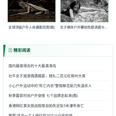
全球顶级户外人体摄影欣赏(图)
女子裸体户外攀岩性感诱惑令人瞠目(图...
精彩阅读
国内最值得去的十大最美海岛
社牛女子旅游偶遇婚宴，随礼二百元吃柳州大席
小心户外运动中的“死亡内衣”警惕棉花助力失温杀人
秋季露营时尚户外穿搭 七个品牌走起来(图)
香港网红美女挑战极限自拍失足坠5米瀑布身亡
推荐:适合一个人旅行的20个小众目的地