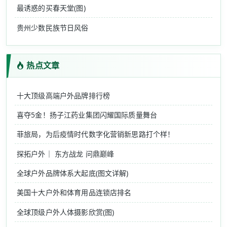
最诱惑的买春天堂(图)
贵州少数民族节日风俗
热点文章
十大顶级高端户外品牌排行榜
喜夺5金！扬子江药业集团闪耀国际质量舞台
菲旅局，为后疫情时代数字化营销新思路打个样！
探拓户外｜ 东方战龙 问鼎巅峰
全球户外品牌体系大起底(图文详解)
美国十大户外和体育用品连锁店排名
全球顶级户外人体摄影欣赏(图)