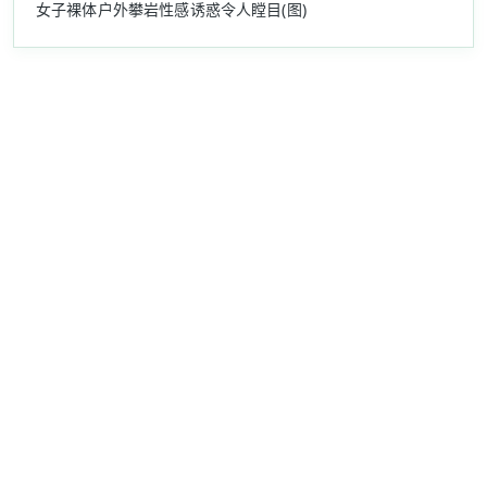
女子裸体户外攀岩性感诱惑令人瞠目(图)