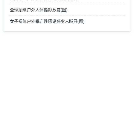
全球顶级户外人体摄影欣赏(图)
女子裸体户外攀岩性感诱惑令人瞠目(图)