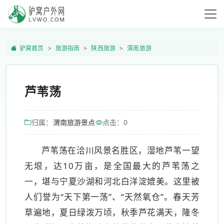
驴窝首页
旅游指南
陕西旅游
渭南旅游
芦苇荡
归属：
渭南旅游景点
点击：
0
芦苇荡在洽川风景名胜区，湿地芦苇一望
无垠，达10万亩，是全国最大的芦苇荡之
一，堪与宁夏沙湖和河北白洋淀媲美。这里被
人们誉为“天下第一荡”、“天然氧仓”。春天芳
草遍地，夏日绿泼万顷，秋季芦花满天，隆冬