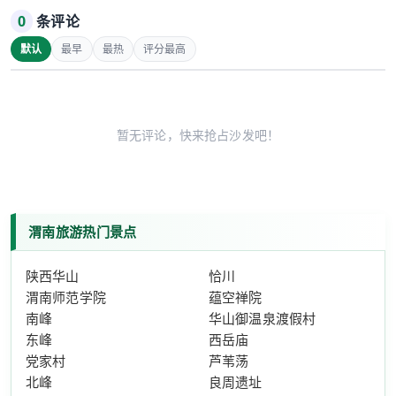
0
条评论
默认
最早
最热
评分最高
暂无评论，快来抢占沙发吧！
渭南旅游热门景点
陕西华山
恰川
渭南师范学院
蕴空禅院
南峰
华山御温泉渡假村
东峰
西岳庙
党家村
芦苇荡
北峰
良周遗址