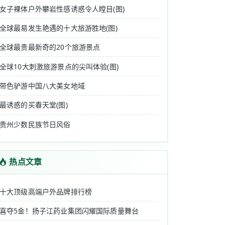
女子裸体户外攀岩性感诱惑令人瞠目(图)
全球最易发生艳遇的十大旅游胜地(图)
全球最贵最新奇的20个旅游景点
全球10大刺激旅游景点的尖叫体验(图)
带色驴游中国八大美女地域
最诱惑的买春天堂(图)
贵州少数民族节日风俗
热点文章
十大顶级高端户外品牌排行榜
喜夺5金！扬子江药业集团闪耀国际质量舞台