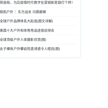
菲旅局，为后疫情时代数字化营销新思路打个样！
探拓户外｜ 东方战龙 问鼎巅峰
全球户外品牌体系大起底(图文详解)
美国十大户外和体育用品连锁店排名
全球顶级户外人体摄影欣赏(图)
女子裸体户外攀岩性感诱惑令人瞠目(图)