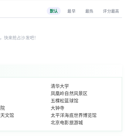
默认
最早
最热
评分最高
，快来抢占沙发吧！
清华大学
凤凰岭自然风景区
五棵松篮球馆
学院
大钟寺
座天文馆
太平洋海底世界博览馆
北京电影旅游城