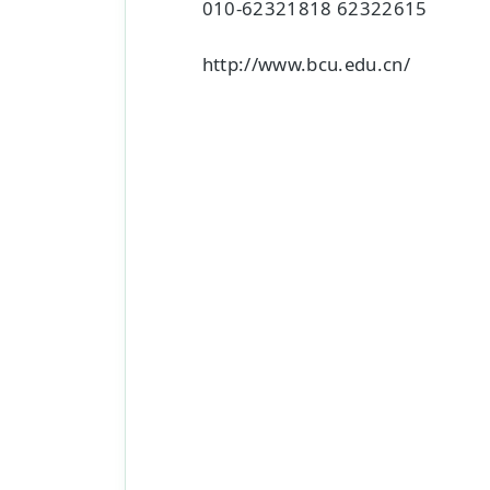
010-62321818 62322615
http://www.bcu.edu.cn/