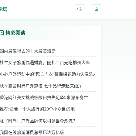
论坛
搜索
精彩阅读
国内最值得去的十大最美海岛
社牛女子旅游偶遇婚宴，随礼二百元吃柳州大席
小心户外运动中的“死亡内衣”警惕棉花助力失温杀人
秋季露营时尚户外穿搭 七个品牌走起来(图)
香港网红美女挑战极限自拍失足坠5米瀑布身亡
推荐:适合一个人旅行的20个小众目的地
除了时尚，户外品牌何以引领当今潮流？
我国在线旅游消费总额已达万亿级