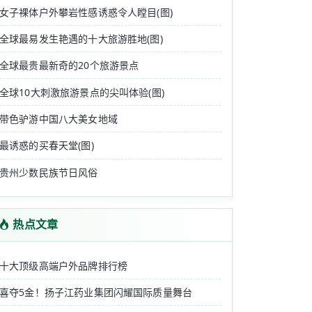
女子裸体户外攀岩性感诱惑令人瞠目(图)
全球最易发生艳遇的十大旅游胜地(图)
全球最贵最新奇的20个旅游景点
全球10大刺激旅游景点的尖叫体验(图)
带色驴游中国八大美女地域
最诱惑的买春天堂(图)
贵州少数民族节日风俗
热点文章
十大顶级高端户外品牌排行榜
喜夺5金！扬子江药业集团闪耀国际质量舞台