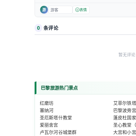
游
表情
0
条评论
暂无评论
巴黎旅游热门景点
红磨坊
艾菲尔铁塔（L
塞纳河
巴黎波旁
圣厄斯塔什教堂
蓬皮杜国
爱丽舍宫
圣心教堂（Sa
卢瓦尔河谷城堡群
大宫和小