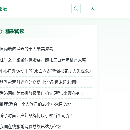
论坛
搜索
精彩阅读
国内最值得去的十大最美海岛
社牛女子旅游偶遇婚宴，随礼二百元吃柳州大席
小心户外运动中的“死亡内衣”警惕棉花助力失温杀人
秋季露营时尚户外穿搭 七个品牌走起来(图)
香港网红美女挑战极限自拍失足坠5米瀑布身亡
推荐:适合一个人旅行的20个小众目的地
除了时尚，户外品牌何以引领当今潮流？
我国在线旅游消费总额已达万亿级