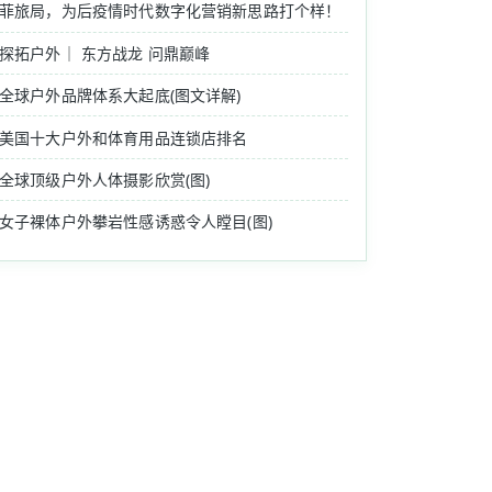
菲旅局，为后疫情时代数字化营销新思路打个样！
探拓户外｜ 东方战龙 问鼎巅峰
全球户外品牌体系大起底(图文详解)
美国十大户外和体育用品连锁店排名
全球顶级户外人体摄影欣赏(图)
女子裸体户外攀岩性感诱惑令人瞠目(图)