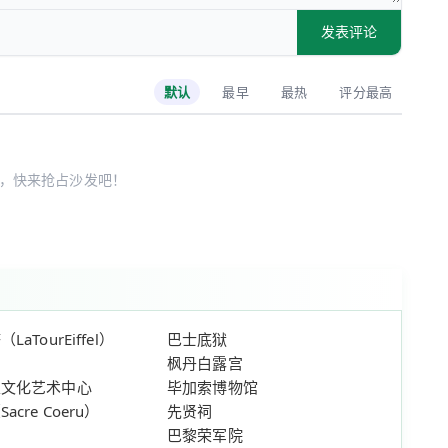
发表评论
默认
最早
最热
评分最高
，快来抢占沙发吧！
aTourEiffel）
巴士底狱
宫
枫丹白露宫
家文化艺术中心
毕加索博物馆
cre Coeru）
先贤祠
宫
巴黎荣军院