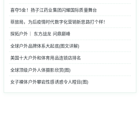
喜夺5金！扬子江药业集团闪耀国际质量舞台
菲旅局，为后疫情时代数字化营销新思路打个样！
探拓户外｜ 东方战龙 问鼎巅峰
全球户外品牌体系大起底(图文详解)
美国十大户外和体育用品连锁店排名
全球顶级户外人体摄影欣赏(图)
女子裸体户外攀岩性感诱惑令人瞠目(图)