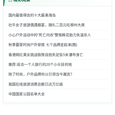
国内最值得去的十大最美海岛
社牛女子旅游偶遇婚宴，随礼二百元吃柳州大席
小心户外运动中的“死亡内衣”警惕棉花助力失温杀人
秋季露营时尚户外穿搭 七个品牌走起来(图)
香港网红美女挑战极限自拍失足坠5米瀑布身亡
推荐:适合一个人旅行的20个小众目的地
除了时尚，户外品牌何以引领当今潮流？
我国在线旅游消费总额已达万亿级
中国国家公园名单大全