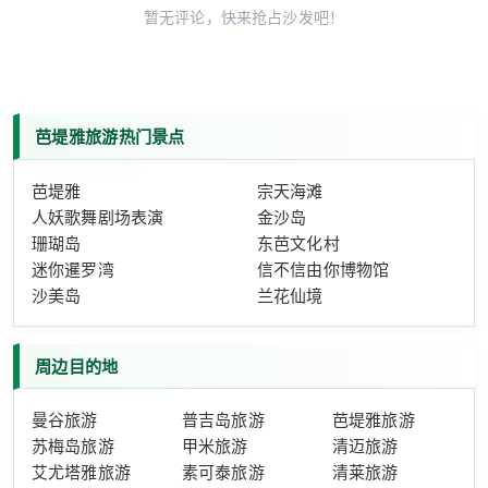
暂无评论，快来抢占沙发吧！
芭堤雅旅游热门景点
芭堤雅
宗天海滩
人妖歌舞剧场表演
金沙岛
珊瑚岛
东芭文化村
迷你暹罗湾
信不信由你博物馆
沙美岛
兰花仙境
周边目的地
曼谷旅游
普吉岛旅游
芭堤雅旅游
苏梅岛旅游
甲米旅游
清迈旅游
艾尤塔雅旅游
素可泰旅游
清莱旅游