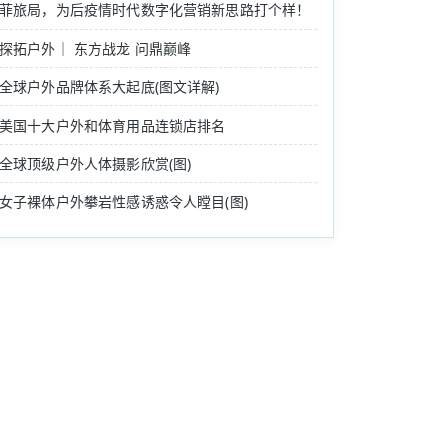
菲旅局，为后疫情时代数字化营销新思路打个样！
探拓户外｜ 东方战龙 问鼎巅峰
全球户外品牌体系大起底(图文详解)
美国十大户外和体育用品连锁店排名
全球顶级户外人体摄影欣赏(图)
女子裸体户外攀岩性感诱惑令人瞠目(图)