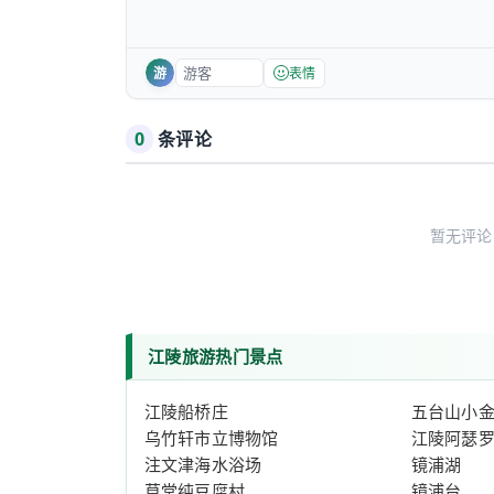
游
表情
0
条评论
暂无评论
江陵旅游热门景点
江陵船桥庄
五台山小
乌竹轩市立博物馆
江陵阿瑟
注文津海水浴场
镜浦湖
草堂纯豆腐村
镜浦台