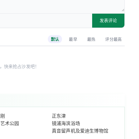
发表评论
默认
最早
最热
评分最高
，快来抢占沙发吧！
金刚
正东津
罗艺术公园
镜浦海滨浴场
真音留声机及爱迪生博物馆