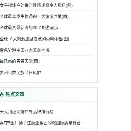
女子裸体户外攀岩性感诱惑令人瞠目(图)
全球最易发生艳遇的十大旅游胜地(图)
全球最贵最新奇的20个旅游景点
全球10大刺激旅游景点的尖叫体验(图)
带色驴游中国八大美女地域
最诱惑的买春天堂(图)
贵州少数民族节日风俗
热点文章
十大顶级高端户外品牌排行榜
喜夺5金！扬子江药业集团闪耀国际质量舞台