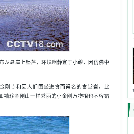
布从悬崖上坠落，环境幽静宜于小憩，因仿佛中
的金刚寺和因人们围坐进食而得名的食堂岩，此
如袖珍金刚山一样秀丽的小金刚万物相也不容错