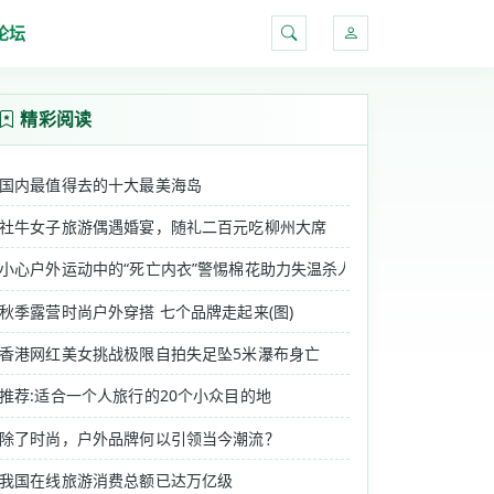
论坛
搜索
精彩阅读
国内最值得去的十大最美海岛
社牛女子旅游偶遇婚宴，随礼二百元吃柳州大席
小心户外运动中的“死亡内衣”警惕棉花助力失温杀人
秋季露营时尚户外穿搭 七个品牌走起来(图)
香港网红美女挑战极限自拍失足坠5米瀑布身亡
推荐:适合一个人旅行的20个小众目的地
除了时尚，户外品牌何以引领当今潮流？
我国在线旅游消费总额已达万亿级