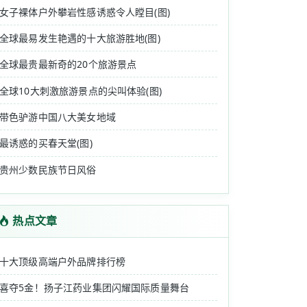
女子裸体户外攀岩性感诱惑令人瞠目(图)
全球最易发生艳遇的十大旅游胜地(图)
全球最贵最新奇的20个旅游景点
全球10大刺激旅游景点的尖叫体验(图)
带色驴游中国八大美女地域
最诱惑的买春天堂(图)
贵州少数民族节日风俗
热点文章
十大顶级高端户外品牌排行榜
喜夺5金！扬子江药业集团闪耀国际质量舞台