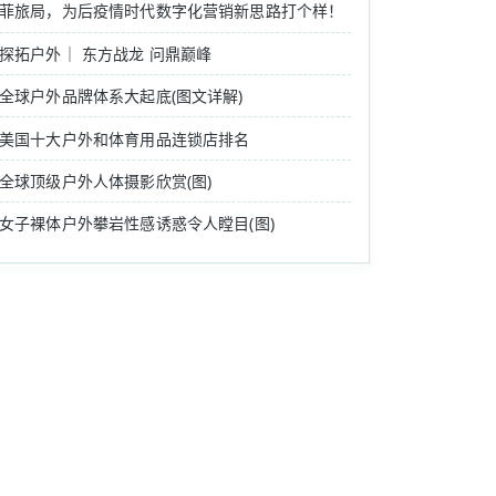
菲旅局，为后疫情时代数字化营销新思路打个样！
探拓户外｜ 东方战龙 问鼎巅峰
全球户外品牌体系大起底(图文详解)
美国十大户外和体育用品连锁店排名
全球顶级户外人体摄影欣赏(图)
女子裸体户外攀岩性感诱惑令人瞠目(图)