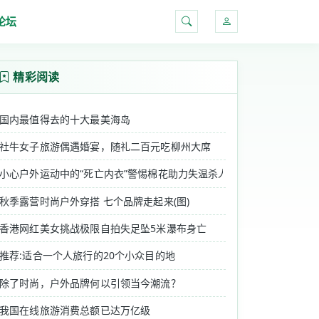
论坛
搜索
精彩阅读
国内最值得去的十大最美海岛
社牛女子旅游偶遇婚宴，随礼二百元吃柳州大席
小心户外运动中的“死亡内衣”警惕棉花助力失温杀人
秋季露营时尚户外穿搭 七个品牌走起来(图)
香港网红美女挑战极限自拍失足坠5米瀑布身亡
推荐:适合一个人旅行的20个小众目的地
除了时尚，户外品牌何以引领当今潮流？
我国在线旅游消费总额已达万亿级