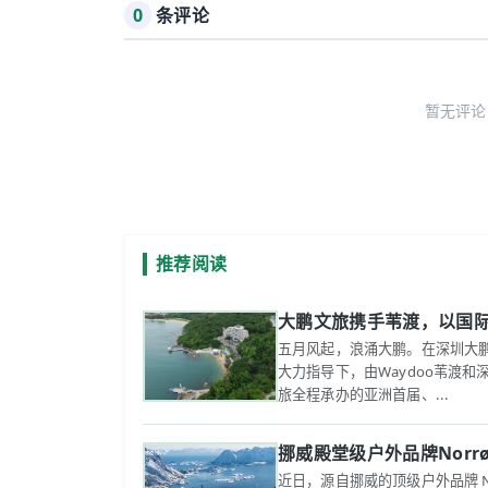
0
条评论
暂无评论
推荐阅读
大鹏文旅携手苇渡，以国
五月风起，浪涌大鹏。在深圳大
大力指导下，由Waydoo苇渡
旅全程承办的亚洲首届、...
挪威殿堂级户外品牌Nor
近日，源自挪威的顶级户外品牌 N