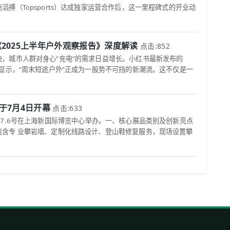
搏（Topsports）达成独家运营合作后，这一里程碑式的开业动
2025上半年户外观察报告》深度解读
点击:852
，城市人群对身心“充电”的需求日益增长。小红书最新发布的
》显示，“周末短途户外”正成为一股势不可挡的新潮流。这不仅是一
将于7月4日开幕
点击:633
7.4--7.6号在上海新国际博览中心举办。一、核心展品类别及创新亮点‌
包含专 业攀岩墙、定制化线路设计、登山鞋修复服务，现场设置攀