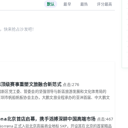
默认
最早
最热
评分最高
，快来抢占沙发吧！
际顶级赛事重塑文旅融合新范式
点击:276
鹏新区党工委、管委会的坚强领导与新區旅游发展和文化体育局的
和深圳市帆船帆板协会主办，大鹏文旅全程承办的亚洲首届、中大鹏文
røna北京首店启幕，携手滔搏深耕中国高端市场
点击:467
orrøna 正式入驻北京高端商业地标 SKP，开设其在北京的首家精品