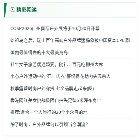
精彩阅读
COSP2026广州国际户外展将于10月30日开幕
始祖鸟之后，瑞士百年高端户外品牌猛犸象被中国资本CPE源峰收
国内最值得去的十大最美海岛
社牛女子旅游偶遇婚宴，随礼二百元吃柳州大席
小心户外运动中的“死亡内衣”警惕棉花助力失温杀人
秋季露营时尚户外穿搭 七个品牌走起来(图)
香港网红美女挑战极限自拍失足坠5米瀑布身亡
推荐:适合一个人旅行的20个小众目的地
除了时尚，户外品牌何以引领当今潮流？