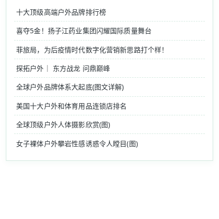
十大顶级高端户外品牌排行榜
喜夺5金！扬子江药业集团闪耀国际质量舞台
菲旅局，为后疫情时代数字化营销新思路打个样！
探拓户外｜ 东方战龙 问鼎巅峰
全球户外品牌体系大起底(图文详解)
美国十大户外和体育用品连锁店排名
全球顶级户外人体摄影欣赏(图)
女子裸体户外攀岩性感诱惑令人瞠目(图)