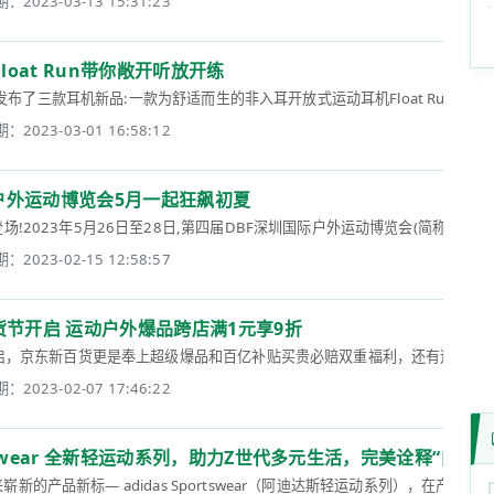
：2023-03-13 15:31:23
oat Run带你敞开听放开练
司发布了三款耳机新品:一款为舒适而生的非入耳开放式运动耳机Float Run,以及
：2023-03-01 16:58:12
国际户外运动博览会5月一起狂飙初夏
2023年5月26日至28日,第四届DBF深圳国际户外运动博览会(简称DBF深圳户
：2023-02-15 12:58:57
货节开启 运动户外爆品跨店满1元享9折
启，京东新百货更是奉上超级爆品和百亿补贴买贵必赔双重福利，还有运动户外鞋服满
：2023-02-07 17:46:22
ortswear 全新轻运动系列，助力Z世代多元生活，完美诠释“自在流
崭新的产品新标— adidas Sportswear（阿迪达斯轻运动系列），在产品款式上也更加