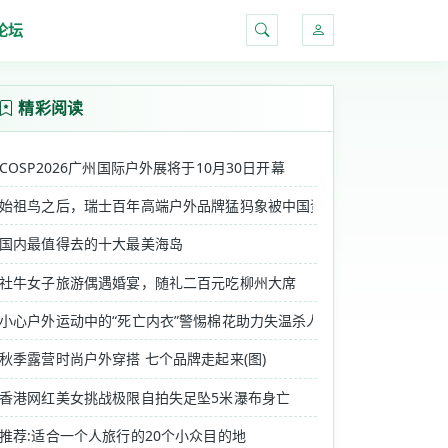
论坛
搜索
精彩阅读
COSP2026广州国际户外展将于10月30日开幕
始祖鸟之后，瑞士百年高端户外品牌猛犸象被中国资本CPE源峰收购
国内最值得去的十大最美海岛
社牛女子旅游偶遇婚宴，随礼二百元吃柳州大席
足中国运动行业夏季运动市场需求，......
小心户外运动中的“死亡内衣”警惕棉花助力失温杀人
秋季露营时尚户外穿搭 七个品牌走起来(图)
香港网红美女挑战极限自拍失足坠5米瀑布身亡
部的近1000名选手，在神州半岛第一湾激情比......
推荐:适合一个人旅行的20个小众目的地