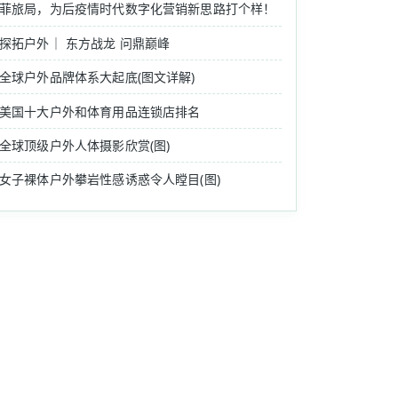
菲旅局，为后疫情时代数字化营销新思路打个样！
探拓户外｜ 东方战龙 问鼎巅峰
全球户外品牌体系大起底(图文详解)
美国十大户外和体育用品连锁店排名
全球顶级户外人体摄影欣赏(图)
女子裸体户外攀岩性感诱惑令人瞠目(图)