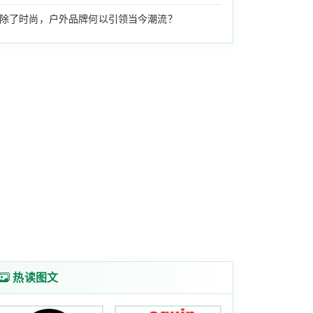
除了时尚，户外品牌何以引领当今潮流？
两款高性价比头戴式耳机——索尼史上最轻......
外展)将于深圳国际会展中心(宝安)举办。......
299减60和跨店满1元享9折的优惠，来看一看到......
热读图文
行”
偏向 Lifesty......