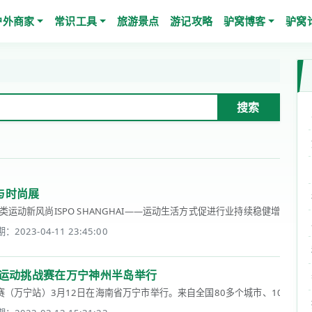
户外商家
常识工具
旅游景点
游记攻略
驴窝博客
驴窝
搜索
品与时尚展
夏季多品类运动新风尚ISPO SHANGHAI——运动生活方式促进行业持续稳健增长为满
：2023-04-11 23:45:00
闲运动挑战赛在万宁神州半岛举行
赛（万宁站）3月12日在海南省万宁市举行。来自全国80多个城市、100多个俱乐