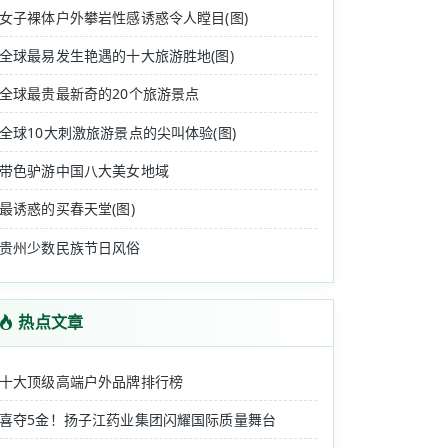
“GEN-Z ”们共同追求的时髦生活方式。除......
女子裸体户外攀岩性感诱惑令人瞠目(图)
全球最易发生艳遇的十大旅游胜地(图)
全球最贵最新奇的20个旅游景点
全球10大刺激旅游景点的尖叫体验(图)
带色驴游中国八大美女地域
最诱惑的买春天堂(图)
贵州少数民族节日风俗
热点文章
十大顶级高端户外品牌排行榜
喜夺5金！扬子江药业集团闪耀国际质量舞台