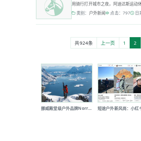
用骑行打开城市之夜，阿迪达斯运动休闲外
类别：
户外新闻
点击：797
日期
共924条
上一页
1
2
挪威殿堂级户外品牌Norrøna北京...