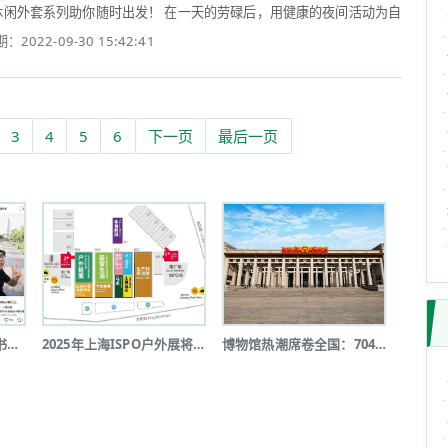
套系列助你随时出发！ 在一天的劳碌后，用健康的夜间活动为自己“充电”，是当下 
：2022-09-30 15:42:41
3
4
5
6
下一页
最后一页
短途户外新风尚：小红书《2025上半...
2025年上海ISPO户外展将于7月...
博物馆热潮席卷全国：7046家博物馆...