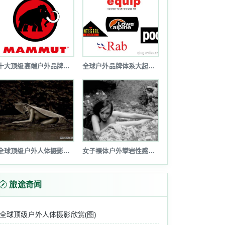
规划(2022-2025年)》（以下简称“《规......
十大顶级高端户外品牌排行榜
全球户外品牌体系大起底(图文详解)
“GEN-Z ”们共同追求的时髦生活方式。......
全球顶级户外人体摄影欣赏(图)
女子裸体户外攀岩性感诱惑令人瞠目(图...
运动鞋统统可用券。目前已更新运动鞋服、户外骑行、垂......
旅途奇闻
全球顶级户外人体摄影欣赏(图)