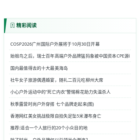
精彩阅读
COSP2026广州国际户外展将于10月30日开幕
始祖鸟之后，瑞士百年高端户外品牌猛犸象被中国资本CPE源峰收
国内最值得去的十大最美海岛
社牛女子旅游偶遇婚宴，随礼二百元吃柳州大席
小心户外运动中的“死亡内衣”警惕棉花助力失温杀人
秋季露营时尚户外穿搭 七个品牌走起来(图)
香港网红美女挑战极限自拍失足坠5米瀑布身亡
推荐:适合一个人旅行的20个小众目的地
除了时尚，户外品牌何以引领当今潮流？