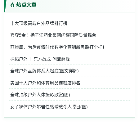
热点文章
十大顶级高端户外品牌排行榜
喜夺5金！扬子江药业集团闪耀国际质量舞台
菲旅局，为后疫情时代数字化营销新思路打个样！
探拓户外｜ 东方战龙 问鼎巅峰
全球户外品牌体系大起底(图文详解)
美国十大户外和体育用品连锁店排名
全球顶级户外人体摄影欣赏(图)
女子裸体户外攀岩性感诱惑令人瞠目(图)