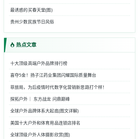
最诱惑的买春天堂(图)
贵州少数民族节日风俗
热点文章
十大顶级高端户外品牌排行榜
喜夺5金！扬子江药业集团闪耀国际质量舞台
菲旅局，为后疫情时代数字化营销新思路打个样！
探拓户外｜ 东方战龙 问鼎巅峰
全球户外品牌体系大起底(图文详解)
美国十大户外和体育用品连锁店排名
全球顶级户外人体摄影欣赏(图)