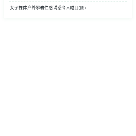
女子裸体户外攀岩性感诱惑令人瞠目(图)