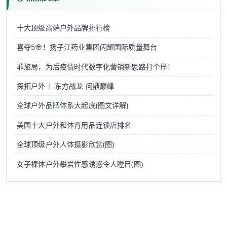
十大顶级高端户外品牌排行榜
喜夺5金！扬子江药业集团闪耀国际质量舞台
菲旅局，为后疫情时代数字化营销新思路打个样！
探拓户外｜ 东方战龙 问鼎巅峰
全球户外品牌体系大起底(图文详解)
美国十大户外和体育用品连锁店排名
全球顶级户外人体摄影欣赏(图)
女子裸体户外攀岩性感诱惑令人瞠目(图)