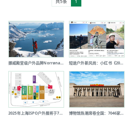
共5条
1
挪威殿堂级户外品牌Norrøna北京...
短途户外新风尚：小红书《2025上半...
2025年上海ISPO户外展将于7月...
博物馆热潮席卷全国：7046家博物馆...