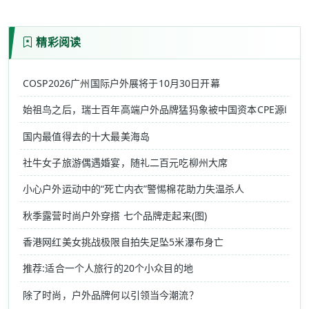
精彩阅读
COSP2026广州国际户外展将于10月30日开幕
始祖鸟之后，瑞士百年高端户外品牌猛犸象被中国资本CPE源峰收
国内最值得去的十大最美海岛
社牛女子旅游偶遇婚宴，随礼二百元吃柳州大席
小心户外运动中的“死亡内衣”警惕棉花助力失温杀人
秋季露营时尚户外穿搭 七个品牌走起来(图)
香港网红美女挑战极限自拍失足坠5米瀑布身亡
推荐:适合一个人旅行的20个小众目的地
除了时尚，户外品牌何以引领当今潮流？