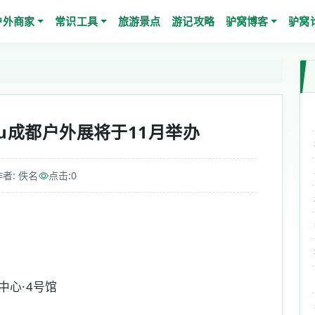
户外商家
常识工具
旅游景点
游记攻略
驴窝博客
驴窝
ngdu成都户外展将于11月举办
作者: 佚名
点击:
0
心·4号馆