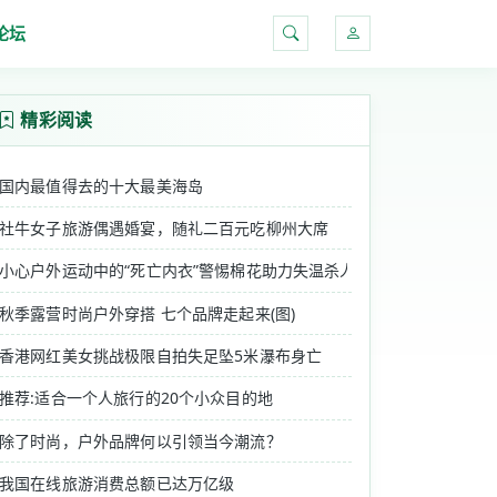
论坛
搜索
精彩阅读
国内最值得去的十大最美海岛
社牛女子旅游偶遇婚宴，随礼二百元吃柳州大席
小心户外运动中的“死亡内衣”警惕棉花助力失温杀人
秋季露营时尚户外穿搭 七个品牌走起来(图)
香港网红美女挑战极限自拍失足坠5米瀑布身亡
推荐:适合一个人旅行的20个小众目的地
除了时尚，户外品牌何以引领当今潮流？
我国在线旅游消费总额已达万亿级