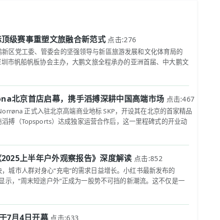
际顶级赛事重塑文旅融合新范式
点击:276
鹏新区党工委、管委会的坚强领导与新區旅游发展和文化体育局的
和深圳市帆船帆板协会主办，大鹏文旅全程承办的亚洲首届、中大鹏文
røna北京首店启幕，携手滔搏深耕中国高端市场
点击:467
orrøna 正式入驻北京高端商业地标 SKP，开设其在北京的首家精品
搏（Topsports）达成独家运营合作后，这一里程碑式的开业动
2025上半年户外观察报告》深度解读
点击:852
，城市人群对身心“充电”的需求日益增长。小红书最新发布的
》显示，“周末短途户外”正成为一股势不可挡的新潮流。这不仅是一
将于7月4日开幕
点击:633