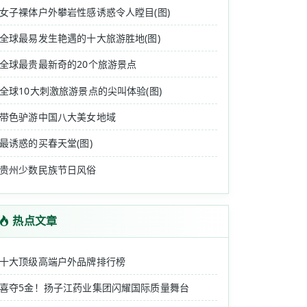
女子裸体户外攀岩性感诱惑令人瞠目(图)
全球最易发生艳遇的十大旅游胜地(图)
全球最贵最新奇的20个旅游景点
全球10大刺激旅游景点的尖叫体验(图)
带色驴游中国八大美女地域
最诱惑的买春天堂(图)
贵州少数民族节日风俗
热点文章
十大顶级高端户外品牌排行榜
喜夺5金！扬子江药业集团闪耀国际质量舞台