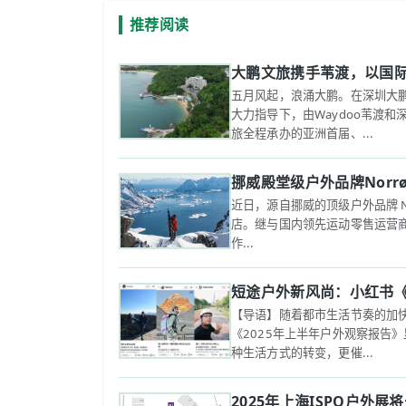
推荐阅读
大鹏文旅携手苇渡，以国
五月风起，浪涌大鹏。在深圳大
大力指导下，由Waydoo苇渡
旅全程承办的亚洲首届、...
挪威殿堂级户外品牌Nor
近日，源自挪威的顶级户外品牌 N
店。继与国内领先运动零售运营商滔
作...
短途户外新风尚：小红书《
【导语】随着都市生活节奏的加快
《2025年上半年户外观察报告
种生活方式的转变，更催...
2025年上海ISPO户外展