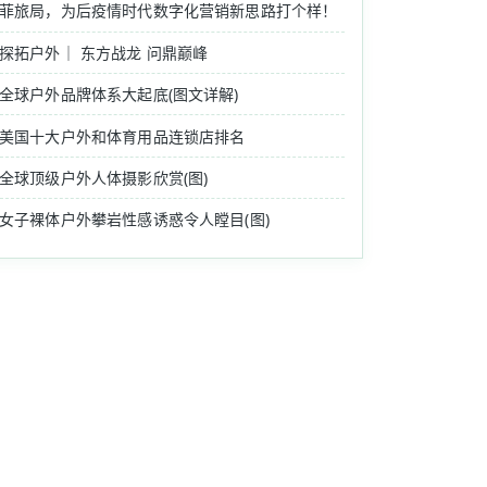
菲旅局，为后疫情时代数字化营销新思路打个样！
探拓户外｜ 东方战龙 问鼎巅峰
全球户外品牌体系大起底(图文详解)
美国十大户外和体育用品连锁店排名
全球顶级户外人体摄影欣赏(图)
女子裸体户外攀岩性感诱惑令人瞠目(图)