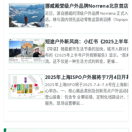
挪威殿堂级户外品牌Norrøna北京首
近日，源自挪威的顶级户外品牌 Norrøna 正式
店。继与国内领先运动零售运营商滔搏（Topspo
作...
短途户外新风尚：小红书《2025上半年
【导语】随着都市生活节奏的加快，城市人群对身心
布的《2025年上半年户外观察报告》显示，“周末
流。这不仅是一种生活方式的转变，更催...
2025年上海ISPO户外展将于7月4日开幕
2025年上海ISPO将于2025.7.4--7.6号在上海
心举办。一、核心展品类别及创新亮点‌户外运动装备
登山装备：包含专 业攀岩墙、定制化线路设计、登
服务，现场设置攀岩...