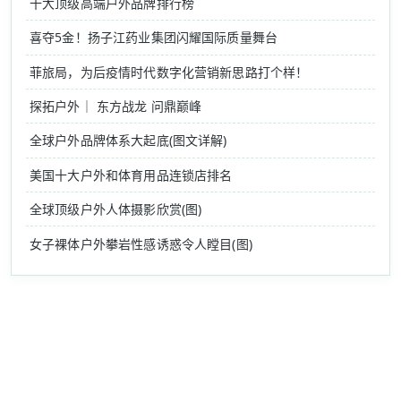
十大顶级高端户外品牌排行榜
喜夺5金！扬子江药业集团闪耀国际质量舞台
菲旅局，为后疫情时代数字化营销新思路打个样！
探拓户外｜ 东方战龙 问鼎巅峰
全球户外品牌体系大起底(图文详解)
美国十大户外和体育用品连锁店排名
全球顶级户外人体摄影欣赏(图)
女子裸体户外攀岩性感诱惑令人瞠目(图)