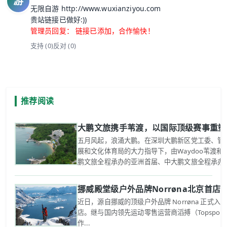
游
无限自游 http://www.wuxianziyou.com
贵站链接已做好:))
管理员回复： 链接已添加，合作愉快！
支持 (
0
)
反对 (
0
)
推荐阅读
大鹏文旅携手苇渡，以国际顶级赛事重塑
五月风起，浪涌大鹏。在深圳大鹏新区党工委、管
展和文化体育局的大力指导下，由Waydoo苇渡
鹏文旅全程承办的亚洲首届、中大鹏文旅全程承办的亚
挪威殿堂级户外品牌Norrøna北京首
近日，源自挪威的顶级户外品牌 Norrøna 正式
店。继与国内领先运动零售运营商滔搏（Topspo
作...