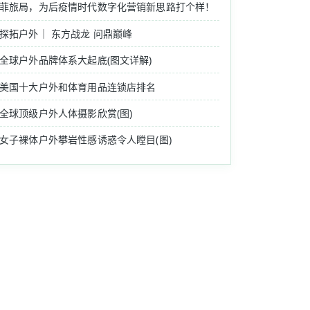
菲旅局，为后疫情时代数字化营销新思路打个样！
探拓户外｜ 东方战龙 问鼎巅峰
全球户外品牌体系大起底(图文详解)
美国十大户外和体育用品连锁店排名
全球顶级户外人体摄影欣赏(图)
女子裸体户外攀岩性感诱惑令人瞠目(图)