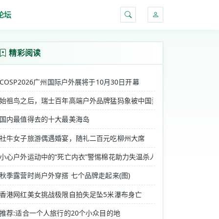
论坛
搜索
精彩阅读
COSP2026广州国际户外展将于10月30日开幕
始祖鸟之后，瑞士百年高端户外品牌猛犸象被中国资本CPE源峰收购
国内最值得去的十大最美海岛
社牛女子旅游偶遇婚宴，随礼二百元吃柳州大席
这么多的相同，撒落在苍 茫大海上千万个岛屿，却依......
小心户外运动中的“死亡内衣”警惕棉花助力失温杀人
秋季露营时尚户外穿搭 七个品牌走起来(图)
香港网红美女挑战极限自拍失足坠5米瀑布身亡
，历时20年，耗资......
推荐:适合一个人旅行的20个小众目的地