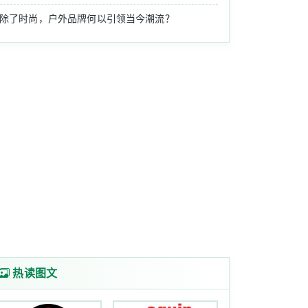
除了时尚，户外品牌何以引领当今潮流？
个成都震后旅游项目的开发建设。今日，《成都旅游项目......
包含在户外运动之中，而大户外所蕴藏的商机已超过......
酒店已不再陌生，酒店的功能已然升华，不只是简单的满足睡......
热读图文
界十大盛产美女的城市。 N0.1法国巴黎 美女特质......