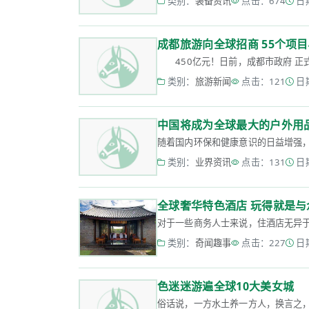
类别：
装备资讯
点击：674
日期
成都旅游向全球招商 55个项目
450亿元！日前，成都市政府 正式
类别：
旅游新闻
点击：121
日期
中国将成为全球最大的户外用
随着国内环保和健康意识的日益增强， 
类别：
业界资讯
点击：131
日期
全球奢华特色酒店 玩得就是与
对于一些商务人士来说，住酒店无异于
类别：
奇闻趣事
点击：227
日期
色迷迷游遍全球10大美女城
俗话说，一方水土养一方人，换言之，一