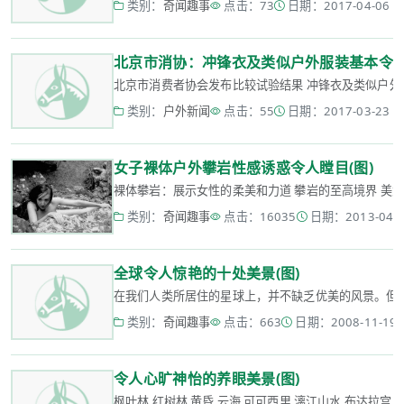
类别：
奇闻趣事
点击：73
日期：2017-04-06 16
北京市消协：冲锋衣及类似户外服装基本令
北京市消费者协会发布比较试验结果 冲锋衣及类似户外服
类别：
户外新闻
点击：55
日期：2017-03-23 15
女子裸体户外攀岩性感诱惑令人瞠目(图)
裸体攀岩：展示女性的柔美和力道 攀岩的至高境界 美女
类别：
奇闻趣事
点击：16035
日期：2013-04-27
全球令人惊艳的十处美景(图)
在我们人类所居住的星球上，并不缺乏优美的风景。但却
类别：
奇闻趣事
点击：663
日期：2008-11-19 0
令人心旷神怡的养眼美景(图)
枫叶林 红树林 黄昏 云海 可可西里 漓江山水 布达拉宫 海滩