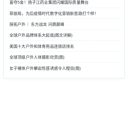
喜夺5金！扬子江药业集团闪耀国际质量舞台
菲旅局，为后疫情时代数字化营销新思路打个样！
探拓户外｜ 东方战龙 问鼎巅峰
全球户外品牌体系大起底(图文详解)
美国十大户外和体育用品连锁店排名
全球顶级户外人体摄影欣赏(图)
女子裸体户外攀岩性感诱惑令人瞠目(图)