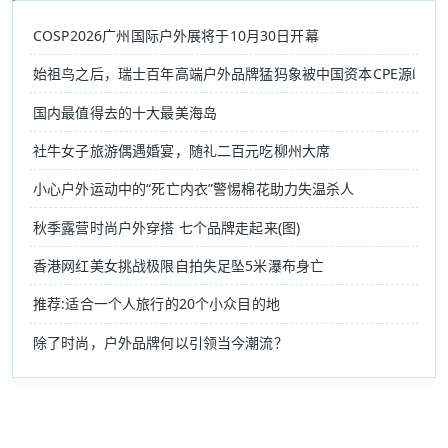
COSP2026广州国际户外展将于10月30日开幕
始祖鸟之后，瑞士百年高端户外品牌猛犸象被中国资本CPE源峰收
国内最值得去的十大最美海岛
社牛女子旅游偶遇婚宴，随礼二百元吃柳州大席
小心户外运动中的“死亡内衣”警惕棉花助力失温杀人
秋季露营时尚户外穿搭 七个品牌走起来(图)
香港网红美女挑战极限自拍失足坠5米瀑布身亡
推荐:适合一个人旅行的20个小众目的地
除了时尚，户外品牌何以引领当今潮流？