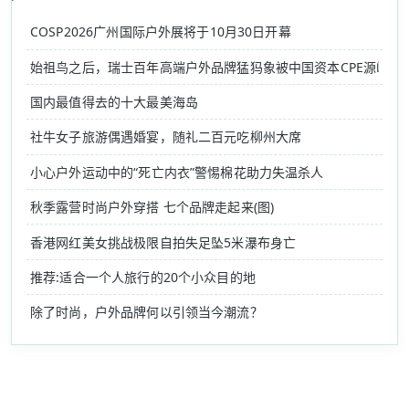
COSP2026广州国际户外展将于10月30日开幕
始祖鸟之后，瑞士百年高端户外品牌猛犸象被中国资本CPE源峰收
国内最值得去的十大最美海岛
社牛女子旅游偶遇婚宴，随礼二百元吃柳州大席
小心户外运动中的“死亡内衣”警惕棉花助力失温杀人
秋季露营时尚户外穿搭 七个品牌走起来(图)
香港网红美女挑战极限自拍失足坠5米瀑布身亡
推荐:适合一个人旅行的20个小众目的地
除了时尚，户外品牌何以引领当今潮流？