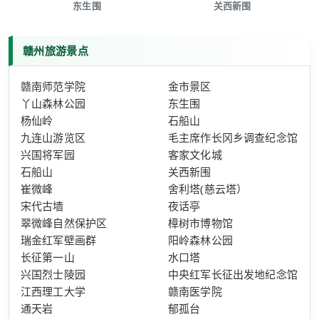
东生围
关西新围
赣州旅游景点
赣南师范学院
金市景区
丫山森林公园
东生围
杨仙岭
石船山
九连山游览区
毛主席作长冈乡调查纪念馆
兴国将军园
客家文化城
石船山
关西新围
崔微峰
舍利塔(慈云塔）
宋代古墙
夜话亭
翠微峰自然保护区
樟树市博物馆
瑞金红军壁画群
阳岭森林公园
长征第一山
水口塔
兴国烈士陵园
中央红军长征出发地纪念馆
江西理工大学
赣南医学院
通天岩
郁孤台