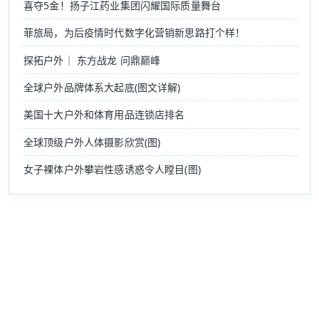
喜夺5金！扬子江药业集团闪耀国际质量舞台
菲旅局，为后疫情时代数字化营销新思路打个样！
探拓户外｜ 东方战龙 问鼎巅峰
全球户外品牌体系大起底(图文详解)
美国十大户外和体育用品连锁店排名
全球顶级户外人体摄影欣赏(图)
女子裸体户外攀岩性感诱惑令人瞠目(图)