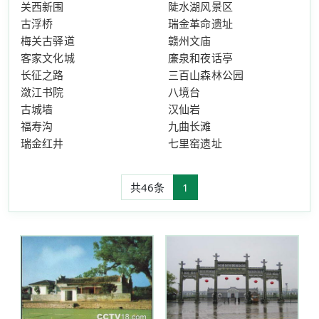
关西新围
陡水湖风景区
古浮桥
瑞金革命遗址
梅关古驿道
赣州文庙
客家文化城
廉泉和夜话亭
长征之路
三百山森林公园
潋江书院
八境台
古城墙
汉仙岩
福寿沟
九曲长滩
瑞金红井
七里窑遗址
共46条
1