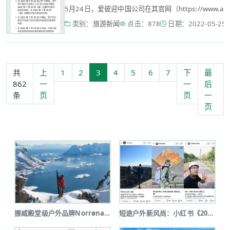
5月24日，爱彼迎中国公司在其官网（https://www.ai
类别：
旅游新闻
点击：878
日期：2022-05-25 1
共
上
1
2
3
4
5
6
7
下
最
862
一
一
后
条
页
页
一
页
挪威殿堂级户外品牌Norrøna北京...
短途户外新风尚：小红书《2025上半...