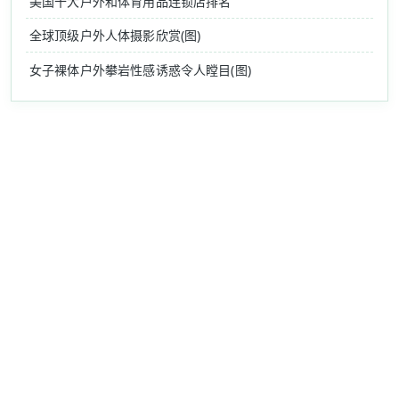
美国十大户外和体育用品连锁店排名
全球顶级户外人体摄影欣赏(图)
女子裸体户外攀岩性感诱惑令人瞠目(图)