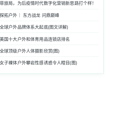
菲旅局，为后疫情时代数字化营销新思路打个样！
探拓户外｜ 东方战龙 问鼎巅峰
全球户外品牌体系大起底(图文详解)
美国十大户外和体育用品连锁店排名
全球顶级户外人体摄影欣赏(图)
女子裸体户外攀岩性感诱惑令人瞠目(图)