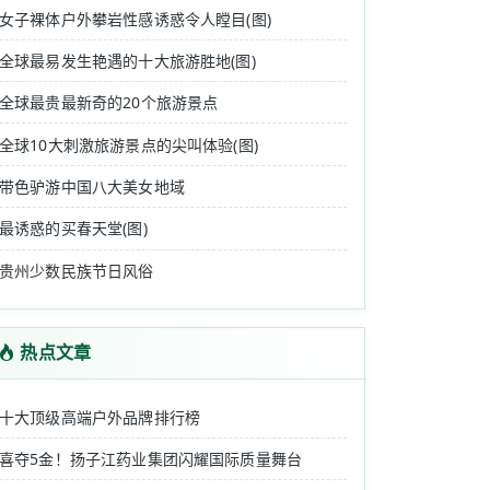
女子裸体户外攀岩性感诱惑令人瞠目(图)
全球最易发生艳遇的十大旅游胜地(图)
全球最贵最新奇的20个旅游景点
全球10大刺激旅游景点的尖叫体验(图)
带色驴游中国八大美女地域
最诱惑的买春天堂(图)
贵州少数民族节日风俗
热点文章
十大顶级高端户外品牌排行榜
喜夺5金！扬子江药业集团闪耀国际质量舞台