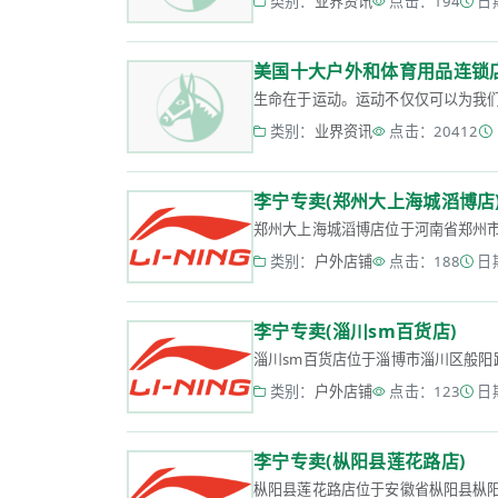
类别：
业界资讯
点击：194
日期
美国十大户外和体育用品连锁
生命在于运动。运动不仅仅可以为我们
类别：
业界资讯
点击：20412
李宁专卖(郑州大上海城滔博店
郑州大上海城滔博店位于河南省郑州市太康
类别：
户外店铺
点击：188
日期
李宁专卖(淄川sm百货店)
淄川sm百货店位于淄博市淄川区般阳路16
类别：
户外店铺
点击：123
日期
李宁专卖(枞阳县莲花路店)
枞阳县莲花路店位于安徽省枞阳县枞阳镇凤