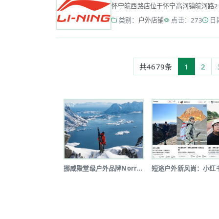
怀宁皖西路店位于怀宁高河镇皖河路29-31
类别：
户外店铺
点击：273
日期
共4679条
1
2
挪威殿堂级户外品牌Norrøna北京...