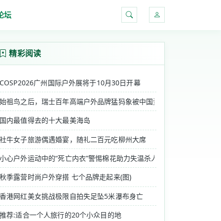
论坛
搜索
精彩阅读
COSP2026广州国际户外展将于10月30日开幕
始祖鸟之后，瑞士百年高端户外品牌猛犸象被中国资本CPE源峰收购
国内最值得去的十大最美海岛
社牛女子旅游偶遇婚宴，随礼二百元吃柳州大席
携新一代GORE-TEX PRO产......
小心户外运动中的“死亡内衣”警惕棉花助力失温杀人
秋季露营时尚户外穿搭 七个品牌走起来(图)
香港网红美女挑战极限自拍失足坠5米瀑布身亡
行业重要的专业商贸博览会，ISPO B......
推荐:适合一个人旅行的20个小众目的地