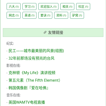
六大
学习
欢迎加入
相关
社区
(1)
(1)
(1)
(1)
(1)
网志
英语
要诀
资料
驴窝
(1)
(1)
(1)
(1)
(1)
友情链接
纪实:
民工——城市最美丽的风景(组图)
-
32年前那场没有预兆的台风
-
影视在线:
克林顿《My Life》演讲视频
-
第五元素（The Fifth Element）
-
韩国偶像剧『爱在哈佛』
-
音乐在线:
英国WAMTV电视直播
-