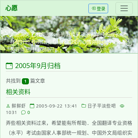
心愿
登录
不愿再哭了,我用那么多的泪换来了不再单纯的成长,这
样是好的,我明白,要以无比喜悦的心情迎接我的变化,愿
笑容似三月桃花盛开...
2005年9月归档
共找到
篇文章
1
相关资料
鲜鲜虾
2005-09-22 13:41
日子平淡些吧
1031
0
弄些相关资料过来，希望能有所帮助．全国翻译专业资格
（水平）考试由国家人事部统一规划、中国外文局组织实