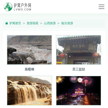
驴窝首页
旅游指南
山西旅游
临汾旅游
禹帽峰
苏三监狱