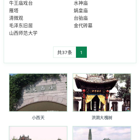
牛王庙戏台
水神庙
雁塔
娲皇庙
清微观
台骀庙
毛泽东旧居
金代砖墓
山西师范大学
共37条
1
小西天
洪洞大槐树