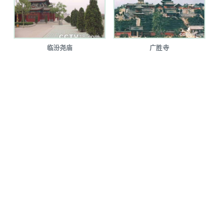
临汾尧庙
广胜寺