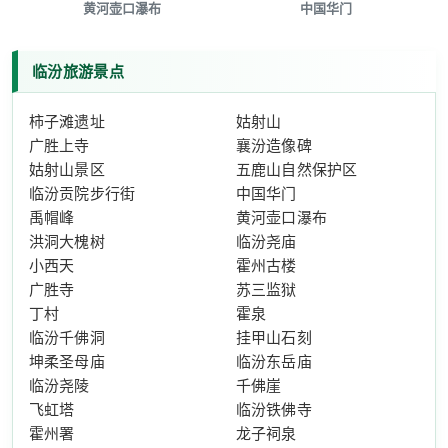
黄河壶口瀑布
中国华门
临汾旅游景点
柿子滩遗址
姑射山
广胜上寺
襄汾造像碑
姑射山景区
五鹿山自然保护区
临汾贡院步行街
中国华门
禹帽峰
黄河壶口瀑布
洪洞大槐树
临汾尧庙
小西天
霍州古楼
广胜寺
苏三监狱
丁村
霍泉
临汾千佛洞
挂甲山石刻
坤柔圣母庙
临汾东岳庙
临汾尧陵
千佛崖
飞虹塔
临汾铁佛寺
霍州署
龙子祠泉