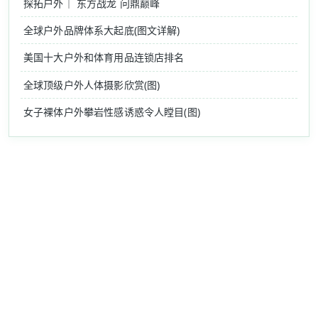
探拓户外｜ 东方战龙 问鼎巅峰
全球户外品牌体系大起底(图文详解)
美国十大户外和体育用品连锁店排名
全球顶级户外人体摄影欣赏(图)
女子裸体户外攀岩性感诱惑令人瞠目(图)