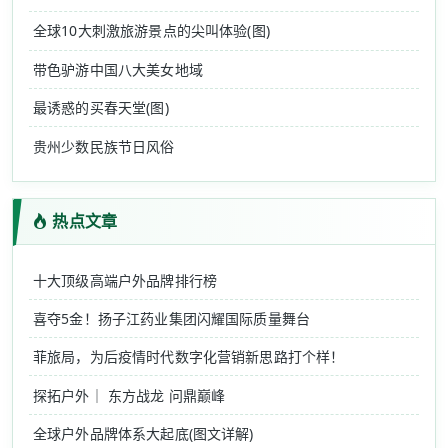
全球10大刺激旅游景点的尖叫体验(图)
带色驴游中国八大美女地域
最诱惑的买春天堂(图)
贵州少数民族节日风俗
热点文章
十大顶级高端户外品牌排行榜
喜夺5金！扬子江药业集团闪耀国际质量舞台
菲旅局，为后疫情时代数字化营销新思路打个样！
探拓户外｜ 东方战龙 问鼎巅峰
全球户外品牌体系大起底(图文详解)