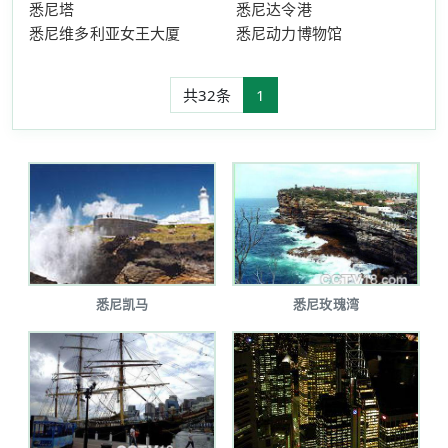
悉尼塔
悉尼达令港
悉尼维多利亚女王大厦
悉尼动力博物馆
共32条
1
悉尼凯马
悉尼玫瑰湾