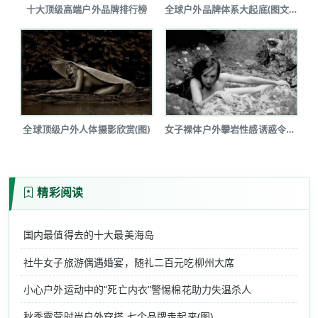
十大顶级高端户外品牌排行榜
全球户外品牌体系大起底(图文详解)
全球顶级户外人体摄影欣赏(图)
女子裸体户外攀岩性感诱惑令人瞠目(图...
精彩阅读
国内最值得去的十大最美海岛
社牛女子旅游偶遇婚宴，随礼二百元吃柳州大席
小心户外运动中的“死亡内衣”警惕棉花助力失温杀人
秋季露营时尚户外穿搭 七个品牌走起来(图)