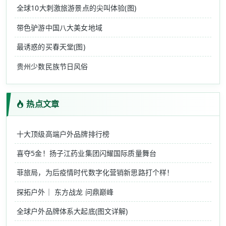
全球10大刺激旅游景点的尖叫体验(图)
带色驴游中国八大美女地域
最诱惑的买春天堂(图)
贵州少数民族节日风俗
热点文章
十大顶级高端户外品牌排行榜
喜夺5金！扬子江药业集团闪耀国际质量舞台
菲旅局，为后疫情时代数字化营销新思路打个样！
探拓户外｜ 东方战龙 问鼎巅峰
全球户外品牌体系大起底(图文详解)