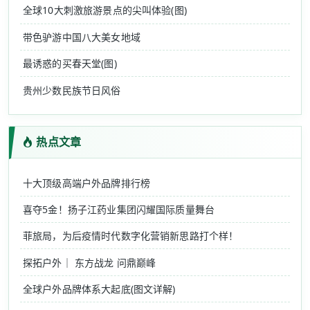
全球10大刺激旅游景点的尖叫体验(图)
带色驴游中国八大美女地域
最诱惑的买春天堂(图)
贵州少数民族节日风俗
热点文章
十大顶级高端户外品牌排行榜
喜夺5金！扬子江药业集团闪耀国际质量舞台
菲旅局，为后疫情时代数字化营销新思路打个样！
探拓户外｜ 东方战龙 问鼎巅峰
全球户外品牌体系大起底(图文详解)