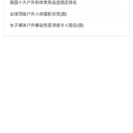
美国十大户外和体育用品连锁店排名
全球顶级户外人体摄影欣赏(图)
女子裸体户外攀岩性感诱惑令人瞠目(图)