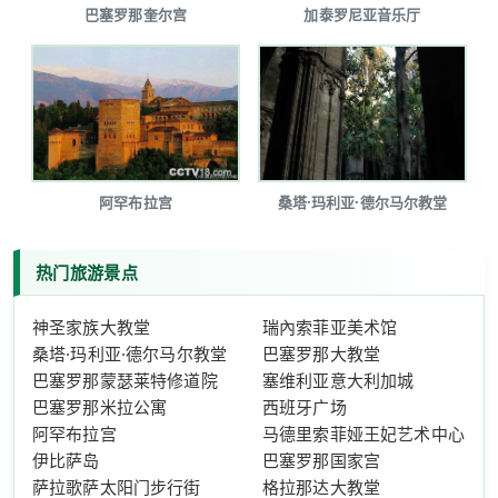
巴塞罗那奎尔宫
加泰罗尼亚音乐厅
阿罕布拉宫
桑塔·玛利亚·德尔马尔教堂
热门旅游景点
神圣家族大教堂
瑞內索菲亚美术馆
桑塔·玛利亚·德尔马尔教堂
巴塞罗那大教堂
巴塞罗那蒙瑟莱特修道院
塞维利亚意大利加城
巴塞罗那米拉公寓
西班牙广场
阿罕布拉宫
马德里索菲娅王妃艺术中心
伊比萨岛
巴塞罗那国家宫
萨拉歌萨太阳门步行街
格拉那达大教堂