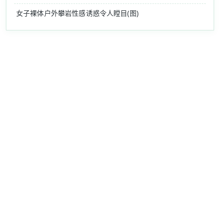
女子裸体户外攀岩性感诱惑令人瞠目(图)