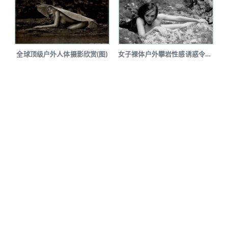
全球顶级户外人体摄影欣赏(图)
女子裸体户外攀岩性感诱惑令人瞠目(图...