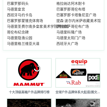
巴塞罗那码头
格拉纳达阿木耐卡
马德里皇宫
巴塞罗那哥伦布塔
西班牙马约卡岛
巴塞罗那卡塔鲁尼亚广场
巴塞罗那蒙锥克体育场
提森·波尔内米萨收藏美术馆
马德里圣费尔南多皇家美术学院博物馆
萨拉歌萨哥伦布广场
哥伦布纪念碑
马德里科隆广场
马德里隐逸公园
马德里太阳门广场
马德里格兰维亚大道
西班牙大广场
十大顶级高端户外品牌排行榜
全球户外品牌体系大起底(图文详解)