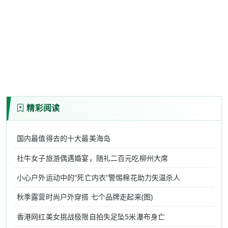
精彩阅读
国内最值得去的十大最美海岛
社牛女子旅游偶遇婚宴，随礼二百元吃柳州大席
小心户外运动中的“死亡内衣”警惕棉花助力失温杀人
秋季露营时尚户外穿搭 七个品牌走起来(图)
香港网红美女挑战极限自拍失足坠5米瀑布身亡