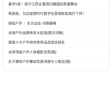
喜夺5金！扬子江药业集团闪耀国际质量舞台
菲旅局，为后疫情时代数字化营销新思路打个样！
探拓户外｜ 东方战龙 问鼎巅峰
全球户外品牌体系大起底(图文详解)
美国十大户外和体育用品连锁店排名
全球顶级户外人体摄影欣赏(图)
女子裸体户外攀岩性感诱惑令人瞠目(图)