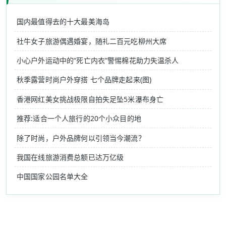
国内最值得去的十大最美海岛
社牛女子旅游偶遇婚宴，随礼二百元吃柳州大席
小心户外运动中的“死亡内衣”警惕棉花助力失温杀人
秋季露营时尚户外穿搭 七个品牌走起来(图)
香港网红美女挑战极限自拍失足坠5米瀑布身亡
推荐:适合一个人旅行的20个小众目的地
除了时尚，户外品牌何以引领当今潮流？
我国在线旅游消费总额已达万亿级
中国国家公园名单大全