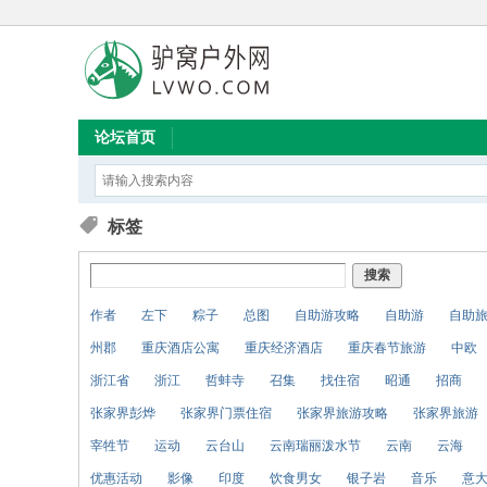
论坛首页
标签
搜索
作者
左下
粽子
总图
自助游攻略
自助游
自助
州郡
重庆酒店公寓
重庆经济酒店
重庆春节旅游
中欧
浙江省
浙江
哲蚌寺
召集
找住宿
昭通
招商
张家界彭烨
张家界门票住宿
张家界旅游攻略
张家界旅游
宰牲节
运动
云台山
云南瑞丽泼水节
云南
云海
优惠活动
影像
印度
饮食男女
银子岩
音乐
意