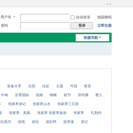
切
换
用户名
自动登录
找回密码
到
宽
密码
立即注册
登录
版
快捷导航
族
装备分享
住宿
住处
主题
竹筏
茱萸
中甸
至尊国际
指南
蜘蛛
枝节
郑尚骥
整人
车
张家界游记
张家界山水
张家界三日游
略
张家界、凤凰
张家界 张家界旅游
张家界
扎勒特
发拉底河
游戏
游玩
游彭烨
游浪漫
游记