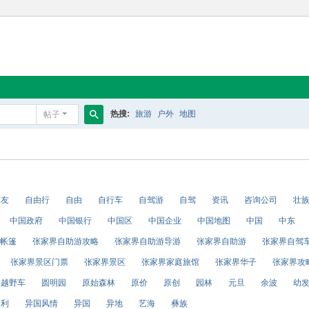
热搜:
旅游
户外
地图
帖子
搜
索
旅友
自由行
自由
自行车
自驾游
自驾
资讯
咨询公司
壮
中国政府
中国银行
中国区
中国企业
中国地图
中国
中东
帐篷
张家界自助游攻略
张家界自助游导游
张家界自助游
张家界自驾
张家界景区门票
张家界景区
张家界家庭旅馆
张家界华子
张家界攻
越野车
圆明园
原始森林
原价
原创
园林
元旦
余波
幼
大利
异国风情
异国
异地
艺海
彝族