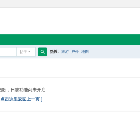
热搜:
旅游
户外
地图
帖子
搜
索
抱歉，日志功能尚未开启
[ 点击这里返回上一页 ]