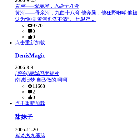
2006-9-25
黄河——母亲河，九曲十八弯
黄河——母亲河，九曲十八弯 他奔騰，他狂野咆哮,他被
认为“跳进黄河也洗不清”。 她温存 ...
9770
0
0
点击重新加载
DenisMagic
2006-8-9
[原创]南城旧梦短片
南城旧梦 自己做的,呵呵
11668
2
0
点击重新加载
甜妹子
2005-11-20
神奇的九寨沟