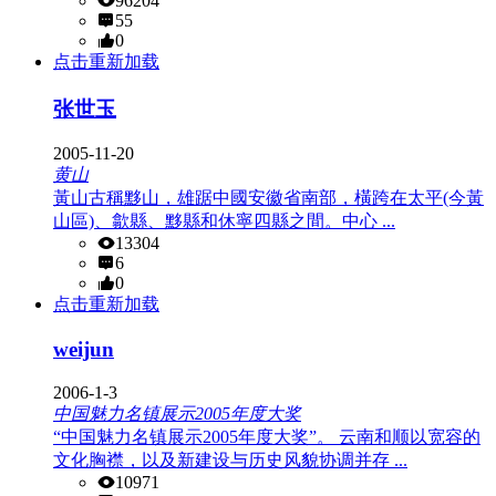
96204
55
0
点击重新加载
张世玉
2005-11-20
黄山
黃山古稱黟山，雄踞中國安徽省南部，橫跨在太平(今黃
山區)、歙縣、黟縣和休寧四縣之間。中心 ...
13304
6
0
点击重新加载
weijun
2006-1-3
中国魅力名镇展示2005年度大奖
“中国魅力名镇展示2005年度大奖”。 云南和顺以宽容的
文化胸襟，以及新建设与历史风貌协调并存 ...
10971