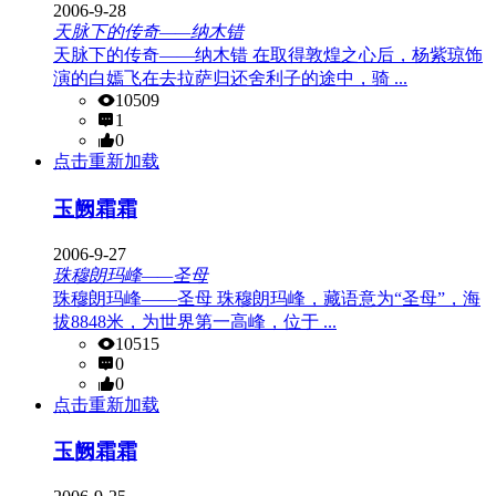
2006-9-28
天脉下的传奇——纳木错
天脉下的传奇——纳木错 在取得敦煌之心后，杨紫琼饰
演的白嫣飞在去拉萨归还舍利子的途中，骑 ...
10509
1
0
点击重新加载
玉阙霜霜
2006-9-27
珠穆朗玛峰——圣母
珠穆朗玛峰——圣母 珠穆朗玛峰，藏语意为“圣母”，海
拔8848米，为世界第一高峰，位于 ...
10515
0
0
点击重新加载
玉阙霜霜