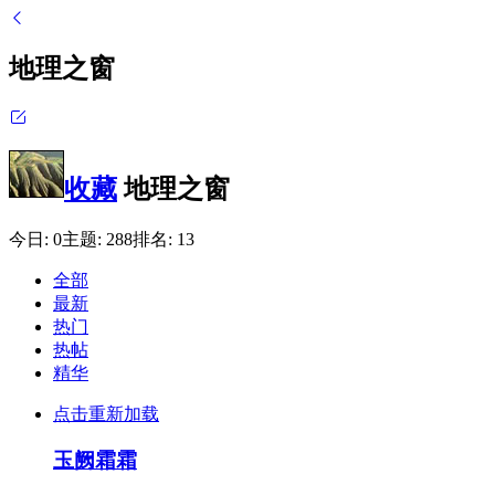
地理之窗
收藏
地理之窗
今日:
0
主题:
288
排名:
13
全部
最新
热门
热帖
精华
点击重新加载
玉阙霜霜